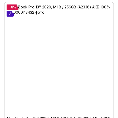
−8%
A