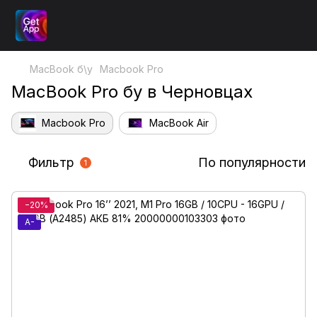
MacBook б\у
Macbook Pro
MacBook Pro бу в Черновцах
Macbook Pro
MacBook Air
Фильтр
По популярности
1
−20%
A-