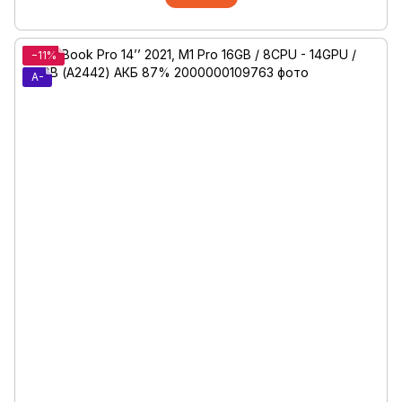
−11%
A-