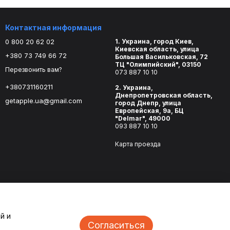
Контактная информация
0 800 20 62 02
1. Украина, город Киев,
Киевская область, улица
+380 73 749 66 72
Большая Васильковская, 72
ТЦ "Олимпийский", 03150
Перезвонить вам?
073 887 10 10
+380731160211
2. Украина,
Днепропетровская область,
getapple.ua@gmail.com
город Днепр, улица
Европейская, 9а, БЦ
"Delmar", 49000
093 887 10 10
Карта проезда
й и
Согласиться