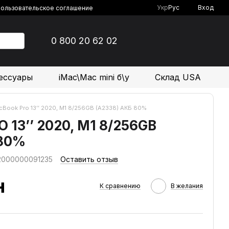
Укр
Рус
Вход
ользовательское соглашение
0 800 20 62 02
ессуары
iMac\Mac mini б\у
Склад USA
cBook Pro 13’’ 2020, M1 8/256GB (А2338) АКБ 80%
13’’ 2020, M1 8/256GB
 80%
 2000000091235
Оставить отзыв
н
К сравнению
В желания