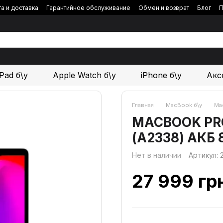
а и доставка
Гарантийное обслуживание
Обмен и возврат
Блог
П
iPad б\у
Apple Watch б\у
iPhone б\у
Акс
Главная
MacBook б\у
Ma
MACBOOK PRO 
(А2338) АКБ
Нет в наличии
Артикул:
27 999 гр