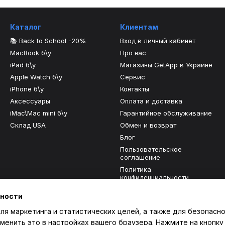
Каталог
Клиентам
📚 Back to School -20%
Вход в личный кабинет
MacBook б\у
Про нас
iPad б\у
Магазины GetApp в Украине
Apple Watch б\у
Сервис
iPhone б\у
Контакты
Аксессуары
Оплата и доставка
iMac\Mac mini б\у
Гарантийное обслуживание
Склад USA
Обмен и возврат
Блог
Пользовательское
соглашение
Политика
конфиденциальности
Отзывы о магазине
ьности
ля маркетинга и статистических целей, а также для безопасно
Мы в соцсетях
менить это в настройках вашего браузера. Нажмите на кнопку