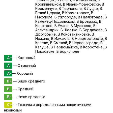
Кропивницком, В Ивано-Франковске, В
Кременчуге, В Тернополе, В Луцке, В
Белой Церкви, В Краматорске, В
Никополе, В Ужгороде, В Павлограде, В
Каменец-Подольском, В Броварах, В
Конотопе, В Умане, В Мукачево, В
Александрии, В Шостке, В Бердичеве, В
Дрогобыче, В Константиновке, В
Нежине, В Измаиле, В Новомосковске, В
Ковеле, В Смелой, В Червонограде, В
Калуше, В Первомайске, В Коростене, В
Покровске, В Борисполе
A+
— Как новый
A
— Отменный
A-
— Хороший
B+
— Више среднего
B
— Средний
B-
— Ниже среднего
C+
— Техника з определёнными некритичными
нюансами