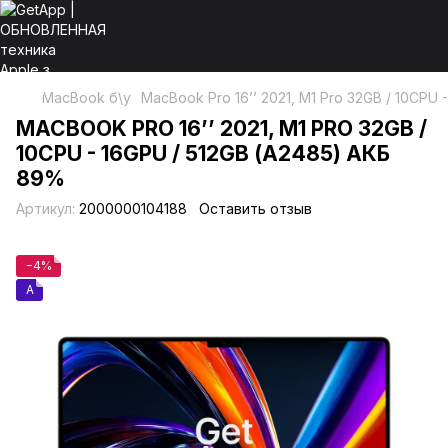
MacBook б\у
MacBook Pro 16’’ 2021, M1 Pro 32GB / 10CPU
MACBOOK PRO 16’’ 2021, M1 PRO 32GB /
10CPU - 16GPU / 512GB (А2485) АКБ
89%
Артикул:
2000000104188
Оставить отзыв
−4%
A