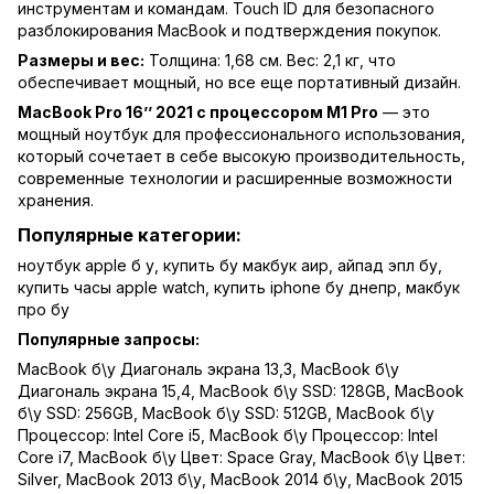
инструментам и командам. Touch ID для безопасного
разблокирования MacBook и подтверждения покупок.
Размеры и вес:
Толщина: 1,68 см. Вес: 2,1 кг, что
обеспечивает мощный, но все еще портативный дизайн.
MacBook Pro 16’’ 2021 с процессором M1 Pro
— это
мощный ноутбук для профессионального использования,
который сочетает в себе высокую производительность,
современные технологии и расширенные возможности
хранения.
Популярные категории:
ноутбук apple б у
,
купить бу макбук аир
,
айпад эпл бу
,
купить часы apple watch
,
купить iphone бу днепр
,
макбук
про бу
Популярные запросы:
MacBook б\у Диагональ экрана 13,3
,
MacBook б\у
Диагональ экрана 15,4
,
MacBook б\у SSD: 128GB
,
MacBook
б\у SSD: 256GB
,
MacBook б\у SSD: 512GB
,
MacBook б\у
Процессор: Intel Core i5
,
MacBook б\у Процессор: Intel
Core i7
,
MacBook б\у Цвет: Space Gray
,
MacBook б\у Цвет:
Silver
,
MacBook 2013 б\у
,
MacBook 2014 б\у
,
MacBook 2015