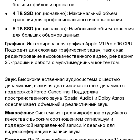
больших файлов и проектов.
4 TB SSD
(опционально): Максимальный объем
хранения для профессионального использования.
8 TB SSD
(опционально): Наибольший объем хранения
для больших объемов данных.
Графика:
Интегрированная графика Apple M1 Pro с 16 GPU.
Подходит для сложных графических задач, таких как
редактирование высококачественного видео, рендеринг
3D-графики и работа с мультимедийным контентом.
Звук:
Высококачественная аудиосистема с шестью
динамиками, включая два низкочастотных динамика с
поддержкой Force-Cancelling. Поддержка
пространственного звука (Spatial Audio) и Dolby Atmos
обеспечивает объемный и реалистичный звук.
Микрофоны:
Система из трех микрофонов студийного
качества с высоким соотношением сигнал/шум и
поддержкой направленной записи. Идеально для
видеоконференций и записи звука.
Батарея:
До 21 часа работы в интернете или до 14 часов