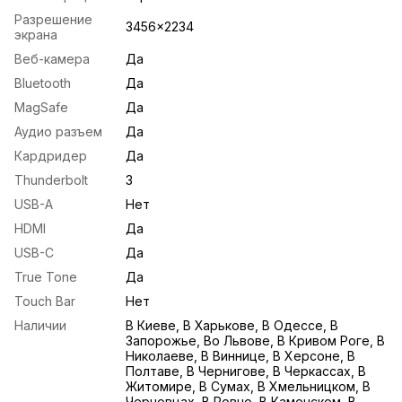
Разрешение
3456×2234
экрана
Веб-камера
Да
Bluetooth
Да
MagSafe
Да
Аудио разъем
Да
Кардридер
Да
Thunderbolt
3
USB-A
Нет
HDMI
Да
USB-С
Да
True Tone
Да
Touch Bar
Нет
Наличии
В Киеве, В Харькове, В Одессе, В
Запорожье, Во Львове, В Кривом Роге, В
Николаеве, В Виннице, В Херсоне, В
Полтаве, В Чернигове, В Черкассах, В
Житомире, В Сумах, В Хмельницком, В
Черновцах, В Ровно, В Каменском, В