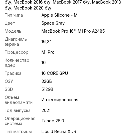
б\у
,
MacBook 2016 б\у
,
MacBook 2017 б\у
,
MacBook 2018
б\у
,
MacBook 2020 б\у
Тип чипа
Apple Silicone - M
Цвет
Space Gray
Модель
MacBook Pro 16'' M1 Pro A2485
Диагональ
16,2"
экрана
Процессор
M1 Pro
Количество
10
ядер
Графика
16 CORE GPU
ОЗУ
32GB
SSD
512GB
Объем
Интегрированная
видеопамяти
Год выпуска
2021
Операционная
Tahoe 26.0
система
Тип матрицы
Liquid Retina XDR