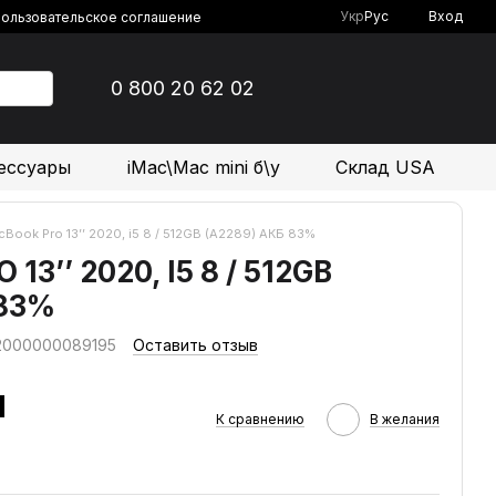
Укр
Рус
Вход
ользовательское соглашение
0 800 20 62 02
ессуары
iMac\Mac mini б\у
Склад USA
Book Pro 13’’ 2020, i5 8 / 512GB (А2289) АКБ 83%
3’’ 2020, I5 8 / 512GB
 83%
 2000000089195
Оставить отзыв
н
К сравнению
В желания