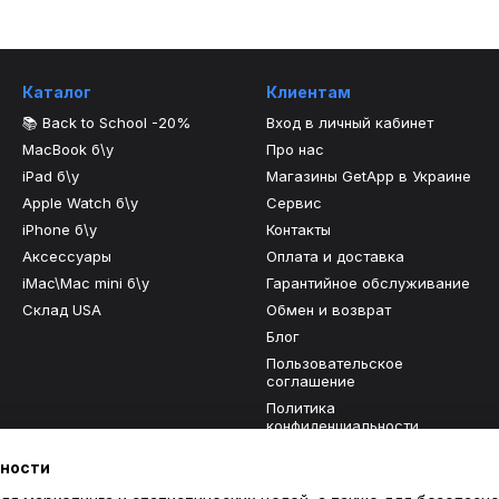
Каталог
Клиентам
📚 Back to School -20%
Вход в личный кабинет
MacBook б\у
Про нас
iPad б\у
Магазины GetApp в Украине
Apple Watch б\у
Сервис
iPhone б\у
Контакты
Аксессуары
Оплата и доставка
iMac\Mac mini б\у
Гарантийное обслуживание
Склад USA
Обмен и возврат
Блог
Пользовательское
соглашение
Политика
конфиденциальности
Отзывы о магазине
ьности