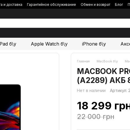
а и доставка
Гарантийное обслуживание
Обмен и возврат
Блог
П
iPad б\у
Apple Watch б\у
iPhone б\у
Акс
Главная
MacBook б\у
Mac
MACBOOK PRO 1
(А2289) АКБ
Нет в наличии
Артикул:
18 299 гр
22 000 грн