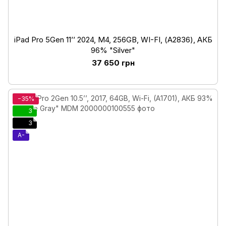
iPad Pro 5Gen 11’’ 2024, М4, 256GB, WI-FI, (А2836), АКБ
96% "Silver"
37 650 грн
−35%
3
3
A-