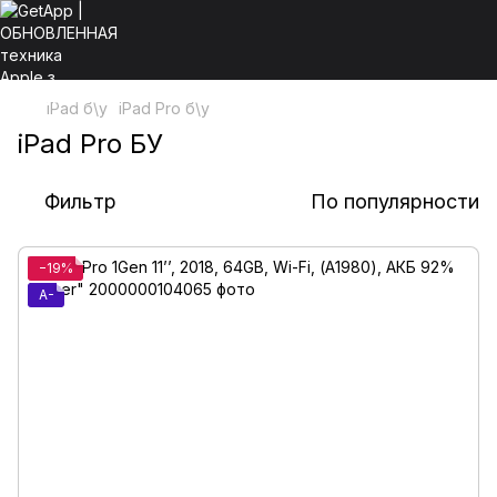
iPad б\у
iPad Pro б\у
iPad Pro БУ
Фильтр
По популярности
−19%
A-