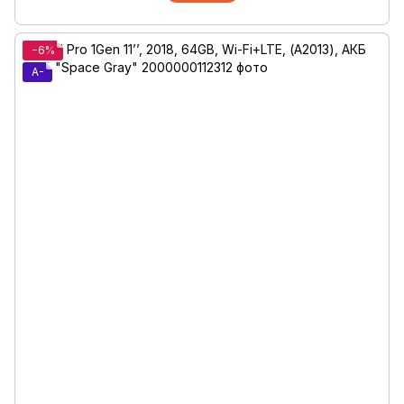
−6%
A-