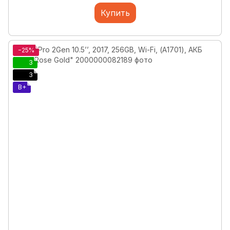
Купить
−25%
3
3
B+