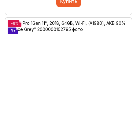
Купить
−6%
B+