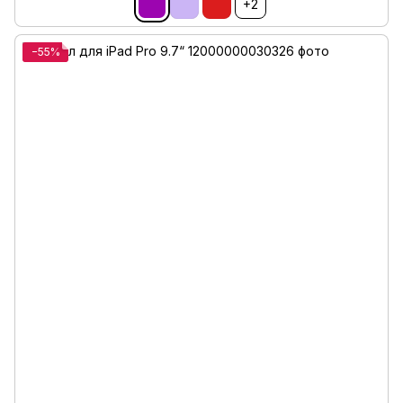
+2
−55%