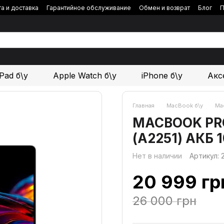
а и доставка
Гарантийное обслуживание
Обмен и возврат
Блог
П
iPad б\у
Apple Watch б\у
iPhone б\у
Акс
Главная
MacBook б\у
Mac
MACBOOK PRO 1
(А2251) АКБ 
Нет в наличии
Артикул:
20 999 гр
26 000 грн