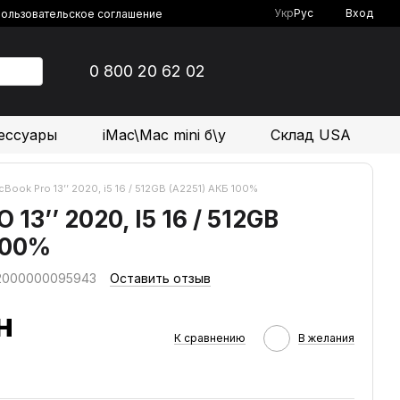
Укр
Рус
Вход
ользовательское соглашение
0 800 20 62 02
ессуары
iMac\Mac mini б\у
Склад USA
Book Pro 13’’ 2020, i5 16 / 512GB (А2251) АКБ 100%
3’’ 2020, I5 16 / 512GB
100%
 2000000095943
Оставить отзыв
н
К сравнению
В желания