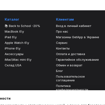
Каталог
Клиентам
📚 Back to School -20%
Вход в личный кабинет
MacBook б\у
Про нас
iPad б\у
Магазины GetApp в Украине
Apple Watch б\у
Сервис
iPhone б\у
Контакты
Аксессуары
Оплата и доставка
iMac\Mac mini б\у
Гарантийное обслуживание
Склад USA
Обмен и возврат
Блог
Пользовательское
соглашение
Политика
конфиденциальности
Отзывы о магазине
ьности