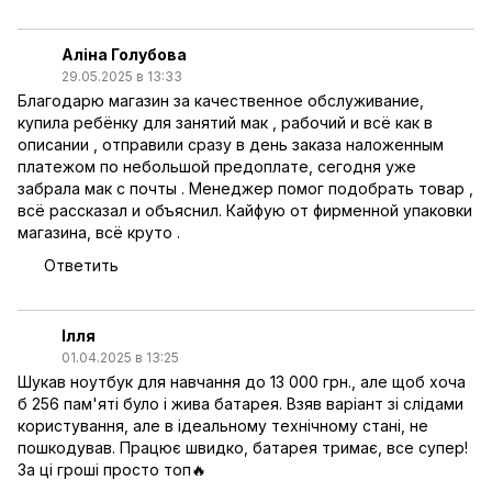
Аліна Голубова
29.05.2025 в 13:33
Благодарю магазин за качественное обслуживание,
купила ребёнку для занятий мак , рабочий и всё как в
описании , отправили сразу в день заказа наложенным
платежом по небольшой предоплате, сегодня уже
забрала мак с почты . Менеджер помог подобрать товар ,
всё рассказал и объяснил. Кайфую от фирменной упаковки
магазина, всё круто .
Ответить
Ілля
01.04.2025 в 13:25
Шукав ноутбук для навчання до 13 000 грн., але щоб хоча
б 256 пам'яті було і жива батарея. Взяв варіант зі слідами
користування, але в ідеальному технічному стані, не
пошкодував. Працює швидко, батарея тримає, все супер!
За ці гроші просто топ🔥