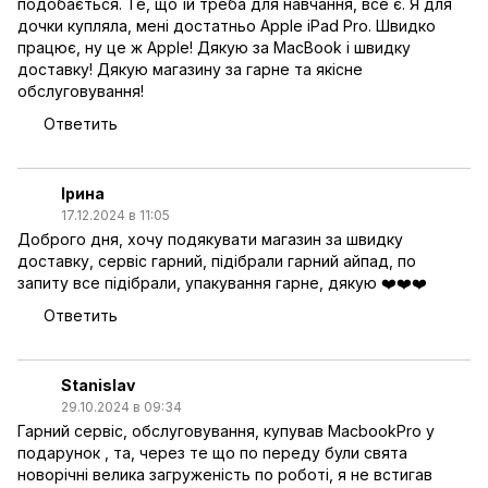
подобається. Те, що їй треба для навчання, все є. Я для
дочки купляла, мені достатньо Apple iPad Pro. Швидко
працює, ну це ж Apple! Дякую за MacBook і швидку
доставку! Дякую магазину за гарне та якісне
обслуговування!
Ответить
Ірина
17.12.2024 в 11:05
Доброго дня, хочу подякувати магазин за швидку
доставку, сервіс гарний, підібрали гарний айпад, по
запиту все підібрали, упакування гарне, дякую ❤️❤️❤️
Ответить
Stanislav
29.10.2024 в 09:34
Гарний сервіс, обслуговування, купував МасbookPro у
подарунок , та, через те що по переду були свята
новорічні велика загруженість по роботі, я не встигав