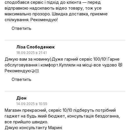
сподобався сервіс і підхід до клієнта — перед
відправкою надсилають відео товару, тож усе
максимально прозоро. Швидка доставка, приємне
спілкування. Рекомендую!
Ответить
Ліза Слободенюк
18.09.2025 в 21:41
Дякую вам за новинку)Дуже гарний сервіс 100/10! Гарне
обслуговування і комфорт.Купляли на місці-все чудово 😻
Рекомендую🤝🏻
Ответить
Діон
14.09.2025 в 10:55
Магазин прекрасний, сервіс 10/10 підберуть потрібний
гаджет на будь який бюджет, консультація бездоганна,
все прийшло швидко.
Дякую консультанту Марині