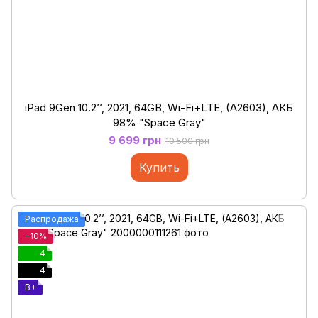
iPad 9Gen 10.2’’, 2021, 64GB, Wi-Fi+LTE, (A2603), АКБ
98% "Space Gray"
9 699 грн
10 500 грн
Купить
Распродажа
−10%
4
4
B+