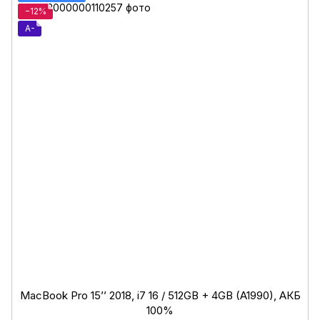
−12%
A-
MacBook Pro 15’’ 2018, i7 16 / 512GB + 4GB (A1990), АКБ
100%