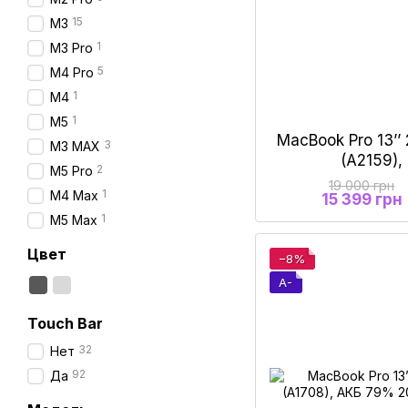
15
М3
1
M3 Pro
5
M4 Pro
1
M4
1
M5
MacBook Pro 13’’ 
3
M3 MAX
(A2159)
2
M5 Pro
19 000 грн
1
М4 Max
15 399 грн
1
M5 Max
Цвет
−8%
A-
Touch Bar
32
Нет
92
Да