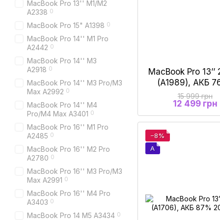
MacBook Pro 13'' M1/M2
0
A2338
0
MacBook Pro 15" A1398
MacBook Pro 14'' M1 Pro
0
A2442
MacBook Pro 14'' M3
0
А2918
MacBook Pro 13’’ 
(A1989), АКБ 7
MacBook Pro 14'' M3 Pro/M3
0
Max A2992
15 999 грн
12 499 грн
MacBook Pro 14'' M4
0
Pro/M4 Max А3401
MacBook Pro 16'' M1 Pro
0
A2485
−8%
A
MacBook Pro 16'' M2 Pro
0
A2780
MacBook Pro 16'' M3 Pro/M3
0
Max A2991
MacBook Pro 16'' M4 Pro
0
A3403
0
MacBook Pro 14 M5 A3434