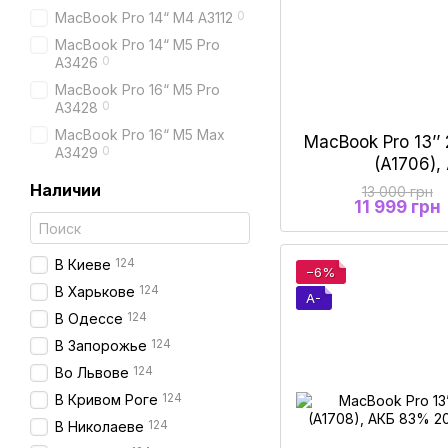
0
MacBook Pro 14“ M4 A3112
MacBook Pro 14“ M5 Pro
0
A3426
MacBook Pro 16“ M5 Pro
0
A3428
MacBook Pro 16“ M5 Max
MacBook Pro 13’’ 
0
A3429
(A1706)
Наличии
13 000 грн
11 999 грн
124
В Киеве
−6%
124
В Харькове
A-
124
В Одессе
124
В Запорожье
124
Во Львове
124
В Кривом Роге
124
В Николаеве