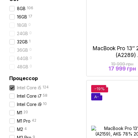
106
8GB
17
16GB
0
18GB
0
24GB
1
32GB
MacBook Pro 13’’ 
0
36GB
(А2289)
0
64GB
19 999 грн
0
48GB
17 999 грн
Процессор
124
Intel Core i5
−19%
58
Intel Core i7
A-
10
Intel Core i9
20
M1
42
M1 Pro
4
M2
9
M2 Pro