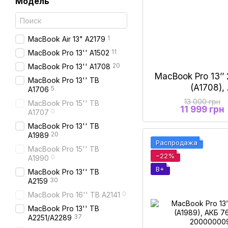
Модель
1
MacBook Air 13" A2179
11
MacBook Pro 13'' A1502
20
MacBook Pro 13'' A1708
MacBook Pro 13’’ 
MacBook Pro 13'' TB
(A1708)
5
A1706
13 000 грн
MacBook Pro 15'' TB
11 999 грн
0
A1707
MacBook Pro 13'' TB
20
A1989
Распродажа
MacBook Pro 15'' TB
−22%
0
A1990
B+
MacBook Pro 13'' TB
30
A2159
0
MacBook Pro 16'' TB A2141
MacBook Pro 13'' TB
37
A2251/A2289