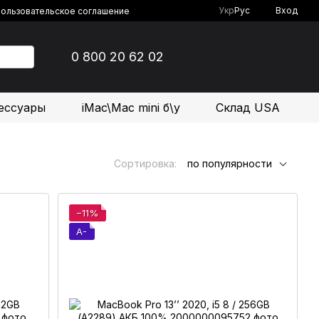
Укр
Рус
Вход
ользовательское соглашение
0 800 20 62 02
ессуары
iMac\Mac mini б\у
Склад USA
Сортировка:
по популярности
−11%
A-