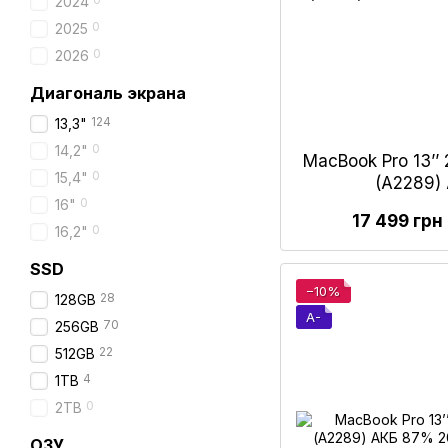
2024
0
2025
0
2026
Диагональ экрана
124
13,3"
0
14,2"
MacBook Pro 13’’ 
0
15,4"
(А2289)
0
16"
17 499 грн
0
16,2"
SSD
−10%
28
128GB
A-
70
256GB
22
512GB
4
1TB
0
2TB
ОЗУ