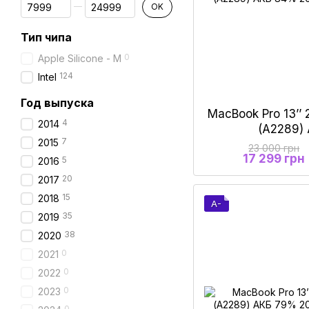
От Цена, грн
До Цена, грн
OK
Тип чипа
0
Apple Silicone - M
124
Intel
Год выпуска
MacBook Pro 13’’ 
4
2014
(А2289)
7
2015
23 000 грн
17 299 грн
5
2016
20
2017
15
2018
A-
35
2019
38
2020
0
2021
0
2022
0
2023
0