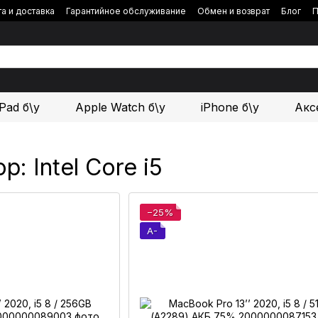
а и доставка
Гарантийное обслуживание
Обмен и возврат
Блог
П
iPad б\у
Apple Watch б\у
iPhone б\у
Акс
: Intel Core i5
−25%
A-