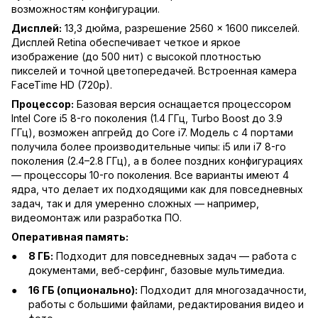
возможностям конфигурации.
Дисплей:
13,3 дюйма, разрешение 2560 × 1600 пикселей.
Дисплей Retina обеспечивает четкое и яркое
изображение (до 500 нит) с высокой плотностью
пикселей и точной цветопередачей. Встроенная камера
FaceTime HD (720p).
Процессор:
Базовая версия оснащается процессором
Intel Core i5 8-го поколения (1.4 ГГц, Turbo Boost до 3.9
ГГц), возможен апгрейд до Core i7. Модель с 4 портами
получила более производительные чипы: i5 или i7 8-го
поколения (2.4–2.8 ГГц), а в более поздних конфигурациях
— процессоры 10-го поколения. Все варианты имеют 4
ядра, что делает их подходящими как для повседневных
задач, так и для умеренно сложных — например,
видеомонтаж или разработка ПО.
Оперативная память:
8 ГБ:
Подходит для повседневных задач — работа с
документами, веб-серфинг, базовые мультимедиа.
16 ГБ (опционально):
Подходит для многозадачности,
работы с большими файлами, редактирования видео и