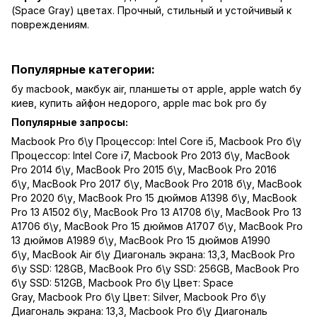
(Space Gray) цветах. Прочный, стильный и устойчивый к
повреждениям.
Популярные категории:
бу macbook
,
макбук air
,
планшеты от apple
,
apple watch бу
киев
,
купить айфон недорого
,
apple mac bok pro бу
Популярные запросы:
Macbook Pro б\у Процессор: Intel Core i5
,
Macbook Pro б\у
Процессор: Intel Core i7
,
Macbook Pro 2013 б\у
,
MacBook
Pro 2014 б\у
,
MacBook Pro 2015 б\у
,
MacBook Pro 2016
б\у
,
MacBook Pro 2017 б\у
,
MacBook Pro 2018 б\у
,
MacBook
Pro 2020 б\у
,
MacBook Pro 15 дюймов A1398 б\у
,
MacBook
Pro 13 A1502 б\у
,
MacBook Pro 13 A1708 б\у
,
MacBook Pro 13
A1706 б\у
,
MacBook Pro 15 дюймов A1707 б\у
,
MacBook Pro
13 дюймов A1989 б\у
,
MacBook Pro 15 дюймов A1990
б\у
,
MacBook Air б\у Диагональ экрана: 13,3
,
MacBook Pro
б\у SSD: 128GB
,
MacBook Pro б\у SSD: 256GB
,
MacBook Pro
б\у SSD: 512GB
,
Macbook Pro б\у Цвет: Space
Gray
,
Macbook Pro б\у Цвет: Silver
,
Macbook Pro б\у
Диагональ экрана: 13,3
,
Macbook Pro б\у Диагональ