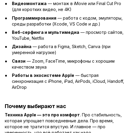
Видеомонтажа
— монтаж в iMovie или Final Cut Pro
(для коротких видео, не 4K)
Программирования
— работа с кодом, эмуляторы,
среды разработки (Xcode, VS Code и др.)
Веб-серфинга и мультимедиа
— просмотр сайтов,
YouTube, Netflix
Дизайна
— работа в Figma, Sketch, Canva (при
умеренной нагрузке)
Связи
— Zoom, FaceTime, микрофоны с хорошим
качеством звука
Работы в экосистеме Apple
— быстрая
синхронизация с iPhone, iPad, AirPods, iCloud, Handoff,
AirDrop
Почему выбирают нас
Техника Apple — это про комфорт
. Про стабильность,
которая упрощает повседневные дела. Про время,
которое не тратится впустую. И главное — про
уверенность, что всё работает как надо.