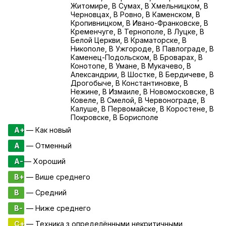
Житомире, В Сумах, В Хмельницком, В
Черновцах, В Ровно, В Каменском, В
Кропивницком, В Ивано-Франковске, В
Кременчуге, В Тернополе, В Луцке, В
Белой Церкви, В Краматорске, В
Никополе, В Ужгороде, В Павлограде, В
Каменец-Подольском, В Броварах, В
Конотопе, В Умане, В Мукачево, В
Александрии, В Шостке, В Бердичеве, В
Дрогобыче, В Константиновке, В
Нежине, В Измаиле, В Новомосковске, В
Ковеле, В Смелой, В Червонограде, В
Калуше, В Первомайске, В Коростене, В
Покровске, В Борисполе
A+
— Как новый
A
— Отменный
A-
— Хороший
B+
— Више среднего
B
— Средний
B-
— Ниже среднего
C+
— Техника з определёнными некритичными