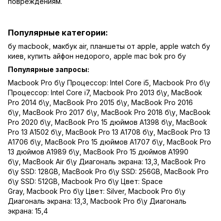
повреждениям.
Популярные категории:
бу macbook
,
макбук air
,
планшеты от apple
,
apple watch бу
киев
,
купить айфон недорого
,
apple mac bok pro бу
Популярные запросы:
Macbook Pro б\у Процессор: Intel Core i5
,
Macbook Pro б\у
Процессор: Intel Core i7
,
Macbook Pro 2013 б\у
,
MacBook
Pro 2014 б\у
,
MacBook Pro 2015 б\у
,
MacBook Pro 2016
б\у
,
MacBook Pro 2017 б\у
,
MacBook Pro 2018 б\у
,
MacBook
Pro 2020 б\у
,
MacBook Pro 15 дюймов A1398 б\у
,
MacBook
Pro 13 A1502 б\у
,
MacBook Pro 13 A1708 б\у
,
MacBook Pro 13
A1706 б\у
,
MacBook Pro 15 дюймов A1707 б\у
,
MacBook Pro
13 дюймов A1989 б\у
,
MacBook Pro 15 дюймов A1990
б\у
,
MacBook Air б\у Диагональ экрана: 13,3
,
MacBook Pro
б\у SSD: 128GB
,
MacBook Pro б\у SSD: 256GB
,
MacBook Pro
б\у SSD: 512GB
,
Macbook Pro б\у Цвет: Space
Gray
,
Macbook Pro б\у Цвет: Silver
,
Macbook Pro б\у
Диагональ экрана: 13,3
,
Macbook Pro б\у Диагональ
экрана: 15,4