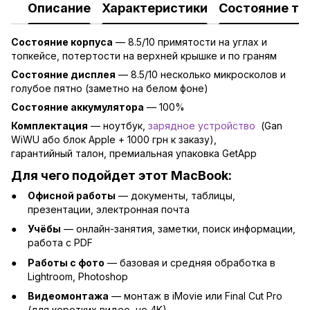
Описание
Характеристики
Состояние то
Состояние корпуса
— 8.5/10 примятости на углах и
топкейсе, потертости на верхней крышке и по граням
Состояние дисплея
— 8.5/10 несколько микросколов и
голубое пятно (заметно на белом фоне)
Состояние аккумулятора
— 100
%
Комплектация
—
ноутбук,
зарядно
е устройство
(Gan
WiWU або блок Apple + 1000 грн к заказу),
гарантийный талон, премиальная упаковка GetApp
Для чего подойдет этот MacBook:
Офисной работы
— документы, таблицы,
презентации, электронная почта
Учёбы
— онлайн-занятия, заметки, поиск информации,
работа с PDF
Работы с фото
— базовая и средняя обработка в
Lightroom, Photoshop
Видеомонтажа
— монтаж в iMovie или Final Cut Pro
(для коротких видео, не 4K)