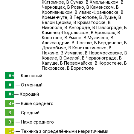
Житомире, В Сумах, В Хмельницком, В
Черновцах, В Ровно, В Каменском, В
Кропивницком, В Ивано-Франковске, В
Кременчуге, В Тернополе, В Луцке, В
Белой Церкви, В Краматорске, В
Никополе, В Ужгороде, В Павлограде, В
Каменец-Подольском, В Броварах, В
Конотопе, В Умане, В Мукачево, В
Александрии, В Шостке, В Бердичеве, В
Дрогобыче, В Константиновке, В
Нежине, В Измаиле, В Новомосковске, В
Ковеле, В Смелой, В Червонограде, В
Калуше, В Первомайске, В Коростене, В
Покровске, В Борисполе
A+
— Как новый
A
— Отменный
A-
— Хороший
B+
— Више среднего
B
— Средний
B-
— Ниже среднего
C+
— Техника з определёнными некритичными