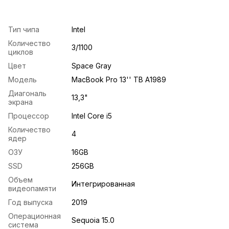
Тип чипа
Intel
Количество
3/1100
циклов
Цвет
Space Gray
Модель
MacBook Pro 13'' TB A1989
Диагональ
13,3"
экрана
Процессор
Intel Core i5
Количество
4
ядер
ОЗУ
16GB
SSD
256GB
Объем
Интегрированная
видеопамяти
Год выпуска
2019
Операционная
Sequoia 15.0
система