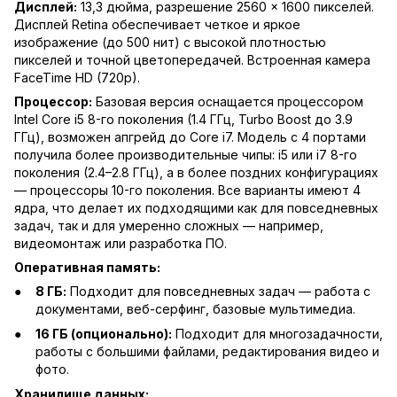
Дисплей:
13,3 дюйма, разрешение 2560 × 1600 пикселей.
Дисплей Retina обеспечивает четкое и яркое
изображение (до 500 нит) с высокой плотностью
пикселей и точной цветопередачей. Встроенная камера
FaceTime HD (720p).
Процессор:
Базовая версия оснащается процессором
Intel Core i5 8-го поколения (1.4 ГГц, Turbo Boost до 3.9
ГГц), возможен апгрейд до Core i7. Модель с 4 портами
получила более производительные чипы: i5 или i7 8-го
поколения (2.4–2.8 ГГц), а в более поздних конфигурациях
— процессоры 10-го поколения. Все варианты имеют 4
ядра, что делает их подходящими как для повседневных
задач, так и для умеренно сложных — например,
видеомонтаж или разработка ПО.
Оперативная память:
8 ГБ:
Подходит для повседневных задач — работа с
документами, веб-серфинг, базовые мультимедиа.
16 ГБ (опционально):
Подходит для многозадачности,
работы с большими файлами, редактирования видео и
фото.
Хранилище данных: