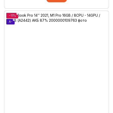
−11%
A-