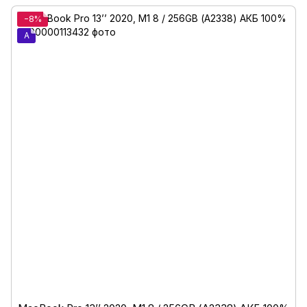
−8%
A