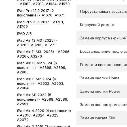
- A1980, A2013, A1934, A1979
iPad Pro 12.9 2017 (2
Переустановка / восста
поколение) - A1670, A1671
iPad Pro 10.5 2017 - A1701,
Корпусной ремонт
A1709
IPAD AIR
Замена корпуса (крышки
iPad Air 13 M3 (2025) -
A3268, A3269, A3271
Восстановление после з
iPad Air 11 M3 (2025) - A3266,
A3267, A3270
iPad Air 13 M2 2024 (6
Ремонт и восстановлени
покоління) - A2898, A2899,
A2900
Замена кнопки Home
iPad Air 11 М2 2024 (6
поколіня) - A2902, A2903,
A2904
Замена кнопки Power
iPad Air М1 2022 (5
поколение) - A2588, A2589,
A2591
Замена кнопок громкост
iPad Air 4 2020 (4 поколение)
- A2316, A2324, A2325,
Замена гнезда SIM
A2072
iPad Air 3 2019 (3 поколение)