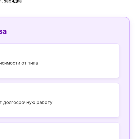
h, зарядка
ва
исимости от типа
ет долгосрочную работу