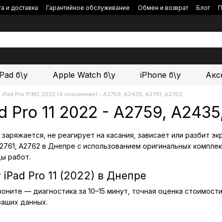
а и доставка
Гарантийное обслуживание
Обмен и возврат
Блог
П
iPad б\у
Apple Watch б\у
iPhone б\у
Акс
iPad Pro 11 М2 2022 (4 поколение) - A2759, A2435, A2761, A2762
d Pro 11 2022 - A2759, A243
 не заряжается, не реагирует на касания, зависает или разбит
2761, A2762 в Днепре с использованием оригинальных комплек
ды работ.
iPad Pro 11 (2022) в Днепре
воните — диагностика за 10–15 минут, точная оценка стоимос
ваших данных.