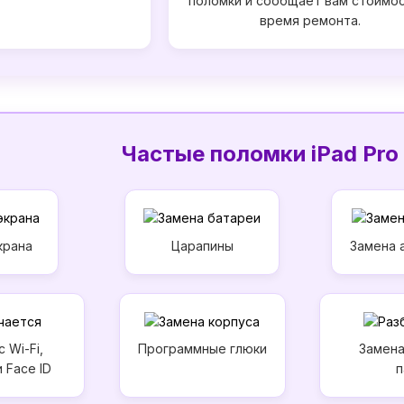
поломки и сообщает вам стоимос
время ремонта.
Частые поломки iPad Pro 
крана
Царапины
Замена 
 Wi-Fi,
Программные глюки
Замена
и Face ID
п