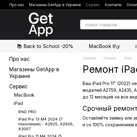
Перейти к основному контенту
Про нас
Магазины GetApp в Украине
Сервис
Контакты
Оплат
Политика конфиденциальности
Отзывы о магазине
📚 Back to School -20%
MacBook б\у
Про нас
Главная
Сервис
iPad
Ремонт iPa
Магазины GetApp в
Украине
Ваш iPad Pro 11" (2022)
Сервис
моделей A2759, A2435, A
MacBook
до 12 месяцев на все ви
iPad
Срочный ремонт 
IPAD PRO
Оставляйте заявку или з
iPad Pro 13 М4 2024 (7
поколение) - A2925, A2926,
и со 100% сохранением 
A3007
iPad Pro 11 М4 2024 (5