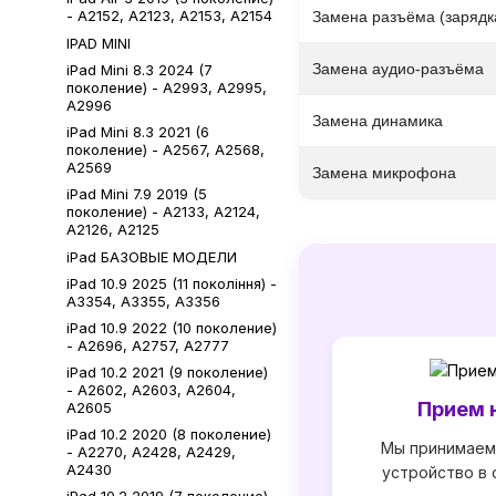
- A2152, A2123, A2153, A2154
Замена разъёма (зарядк
IPAD MINI
Замена аудио-разъёма
iPad Mini 8.3 2024 (7
поколение) - А2993, А2995,
А2996
Замена динамика
iPad Mini 8.3 2021 (6
поколение) - А2567, А2568,
А2569
Замена микрофона
iPad Mini 7.9 2019 (5
поколение) - A2133, A2124,
A2126, A2125
iPad БАЗОВЫЕ МОДЕЛИ
iPad 10.9 2025 (11 покоління) -
A3354, A3355, A3356
iPad 10.9 2022 (10 поколение)
- A2696, A2757, A2777
iPad 10.2 2021 (9 поколение)
- A2602, A2603, A2604,
Прием 
A2605
iPad 10.2 2020 (8 поколение)
Мы принимаем
- A2270, A2428, A2429,
A2430
устройство в 