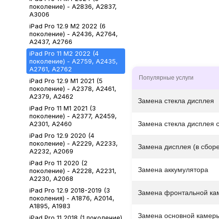
поколение) - A2836, A2837,
A3006
iPad Pro 12.9 М2 2022 (6
поколение) - A2436, A2764,
A2437, A2766
iPad Pro 11 М2 2022 (4
поколение) - A2759, A2435,
A2761, A2762
Популярные услуги
iPad Pro 12.9 М1 2021 (5
поколение) - A2378, A2461,
A2379, A2462
Замена стекла дисплея
iPad Pro 11 М1 2021 (3
поколение) - A2377, A2459,
A2301, A2460
Замена стекла дисплея 
iPad Pro 12.9 2020 (4
поколение) - A2229, A2233,
Замена дисплея (в сборе
A2232, A2069
iPad Pro 11 2020 (2
Замена аккумулятора
поколение) - A2228, A2231,
A2230, A2068
iPad Pro 12.9 2018-2019 (3
Замена фронтальной ка
поколения) - A1876, A2014,
A1895, A1983
Замена основной камер
iPad Pro 11 2018 (1 поколение)