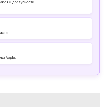
работ и доступности
асти.
ки Apple.