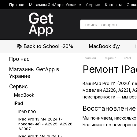
Перейти к основному контенту
Про нас
Магазины GetApp в Украине
Сервис
Контакты
Оплат
Политика конфиденциальности
Отзывы о магазине
📚 Back to School -20%
MacBook б\у
Про нас
Главная
Сервис
iPad
Ремонт iPa
Магазины GetApp в
Украине
Ваш iPad Pro 11" (2020)
Сервис
моделей A2228, A2231, A
MacBook
неисправности — мы во
iPad
Восстановление 
IPAD PRO
Мы понимаем, насколько 
iPad Pro 13 М4 2024 (7
поколение) - A2925, A2926,
Большинство неисправно
A3007
iPad Pro 11 М4 2024 (5