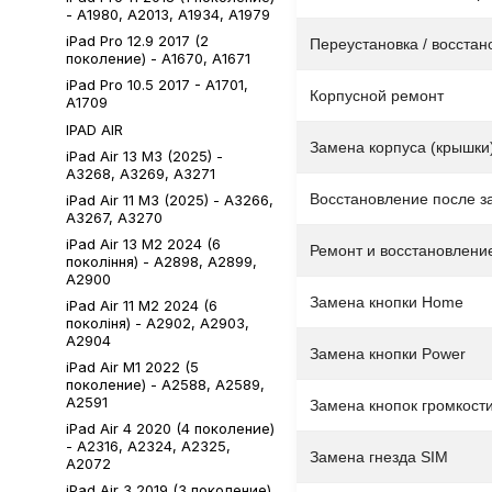
- A1980, A2013, A1934, A1979
iPad Pro 12.9 2017 (2
Переустановка / восста
поколение) - A1670, A1671
iPad Pro 10.5 2017 - A1701,
Корпусной ремонт
A1709
IPAD AIR
Замена корпуса (крышки
iPad Air 13 M3 (2025) -
A3268, A3269, A3271
Восстановление после з
iPad Air 11 M3 (2025) - A3266,
A3267, A3270
iPad Air 13 M2 2024 (6
Ремонт и восстановлени
покоління) - A2898, A2899,
A2900
Замена кнопки Home
iPad Air 11 М2 2024 (6
поколіня) - A2902, A2903,
A2904
Замена кнопки Power
iPad Air М1 2022 (5
поколение) - A2588, A2589,
A2591
Замена кнопок громкост
iPad Air 4 2020 (4 поколение)
- A2316, A2324, A2325,
Замена гнезда SIM
A2072
iPad Air 3 2019 (3 поколение)