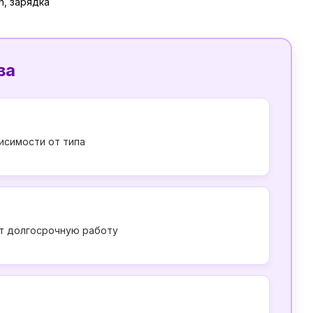
h, зарядка
ва
исимости от типа
ет долгосрочную работу