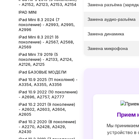
- A2152, A2123, A2153, A2154
Замена разъёма (зарядк
IPAD MINI
Замена аудио-разъёма
iPad Mini 8.3 2024 (7
поколение) - А2993, А2995,
А2996
Замена динамика
iPad Mini 8.3 2021 (6
поколение) - А2567, А2568,
А2569
Замена микрофона
iPad Mini 7.9 2019 (5
поколение) - A2133, A2124,
A2126, A2125
iPad БАЗОВЫЕ МОДЕЛИ
iPad 10.9 2025 (11 покоління) -
A3354, A3355, A3356
iPad 10.9 2022 (10 поколение)
- A2696, A2757, A2777
iPad 10.2 2021 (9 поколение)
- A2602, A2603, A2604,
Прием 
A2605
iPad 10.2 2020 (8 поколение)
Мы принимаем
- A2270, A2428, A2429,
A2430
устройство в 