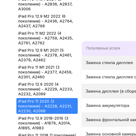
поколение) - A2836, A2837,
A3006
iPad Pro 12.9 М2 2022 (6
поколение) - A2436, A2764,
A2437, A2766
iPad Pro 11 М2 2022 (4
поколение) - A2759, A2435,
A2761, A2762
Популярные услуги
iPad Pro 12.9 М1 2021 (5
поколение) - A2378, A2461,
A2379, A2462
Замена стекла дисплея
iPad Pro 11 М1 2021 (3
поколение) - A2377, A2459,
A2301, A2460
Замена стекла дисплея 
iPad Pro 12.9 2020 (4
поколение) - A2229, A2233,
Замена дисплея (в сборе
A2232, A2069
iPad Pro 11 2020 (2
Замена аккумулятора
поколение) - A2228, A2231,
A2230, A2068
iPad Pro 12.9 2018-2019 (3
Замена фронтальной ка
поколения) - A1876, A2014,
A1895, A1983
Замена основной камер
iPad Pro 11 2018 (1 поколение)