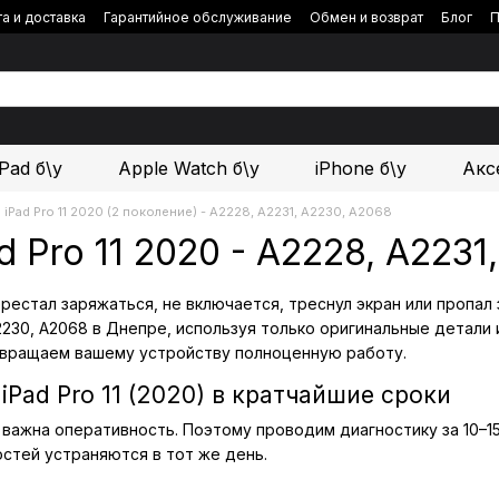
а и доставка
Гарантийное обслуживание
Обмен и возврат
Блог
П
iPad б\у
Apple Watch б\у
iPhone б\у
Акс
iPad Pro 11 2020 (2 поколение) - A2228, A2231, A2230, A2068
d Pro 11 2020 - A2228, A223
 перестал заряжаться, не включается, треснул экран или проп
2230, A2068 в Днепре, используя только оригинальные детал
звращаем вашему устройству полноценную работу.
iPad Pro 11 (2020) в кратчайшие сроки
важна оперативность. Поэтому проводим диагностику за 10–15
стей устраняются в тот же день.