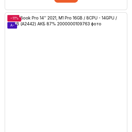
−11%
A-