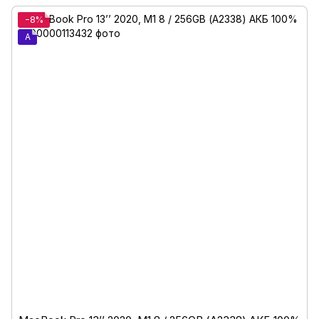
−8%
A