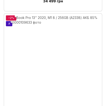
34 499 грн
−2%
A