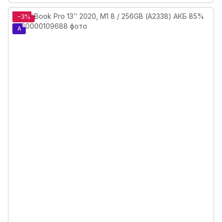
−3%
A