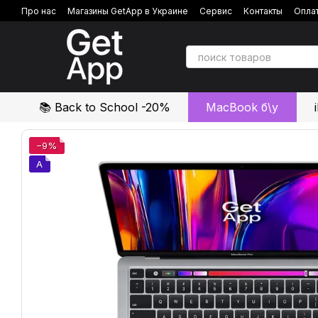
Перейти к основному контенту
Про нас
Магазины GetApp в Украине
Сервис
Контакты
Оплат
Политика конфиденциальности
Отзывы о магазине
📚 Back to School -20%
MacBook б\у
−9%
A