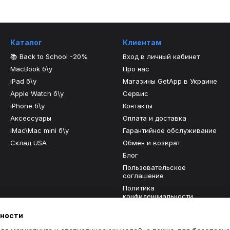
Каталог
Клиентам
📚 Back to School -20%
Вход в личный кабинет
MacBook б\у
Про нас
iPad б\у
Магазины GetApp в Украине
Apple Watch б\у
Сервис
iPhone б\у
Контакты
Аксессуары
Оплата и доставка
iMac\Mac mini б\у
Гарантийное обслуживание
Склад USA
Обмен и возврат
Блог
Пользовательское
соглашение
Политика
конфиденциальности
Отзывы о магазине
ьности