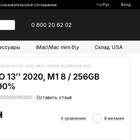
Укр
Рус
Вход
ользовательское соглашение
0 800 20 62 02
ессуары
iMac\Mac mini б\у
Склад USA
cBook Pro 13’’ 2020, M1 8 / 256GB (А2338) АКБ 90%
13’’ 2020, M1 8 / 256GB
 90%
 2000000110400
Оставить отзыв
н
К сравнению
В желания