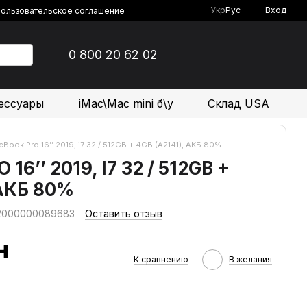
Укр
Рус
Вход
ользовательское соглашение
0 800 20 62 02
ессуары
iMac\Mac mini б\у
Склад USA
Book Pro 16’’ 2019, i7 32 / 512GB + 4GB (A2141), АКБ 80%
6’’ 2019, I7 32 / 512GB +
 АКБ 80%
 2000000089683
Оставить отзыв
н
К сравнению
В желания