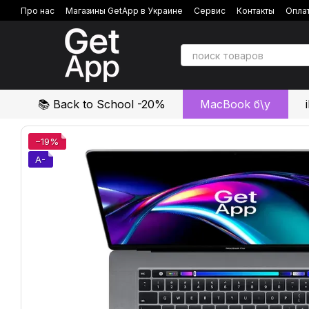
Перейти к основному контенту
Про нас
Магазины GetApp в Украине
Сервис
Контакты
Оплат
Политика конфиденциальности
Отзывы о магазине
📚 Back to School -20%
MacBook б\у
−19%
A-