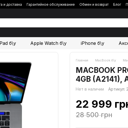
а и доставка
Гарантийное обслуживание
Обмен и возврат
Блог
П
iPad б\у
Apple Watch б\у
iPhone б\у
Акс
Главная
MacBook б\у
Mac
MACBOOK PRO 1
4GB (A2141),
Нет в наличии
Артикул:
22 999 гр
28 500 грн