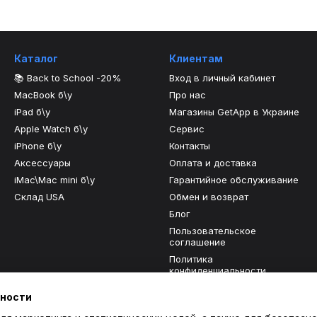
Каталог
Клиентам
📚 Back to School -20%
Вход в личный кабинет
MacBook б\у
Про нас
iPad б\у
Магазины GetApp в Украине
Apple Watch б\у
Сервис
iPhone б\у
Контакты
Аксессуары
Оплата и доставка
iMac\Mac mini б\у
Гарантийное обслуживание
Склад USA
Обмен и возврат
Блог
Пользовательское
соглашение
Политика
конфиденциальности
Отзывы о магазине
ьности