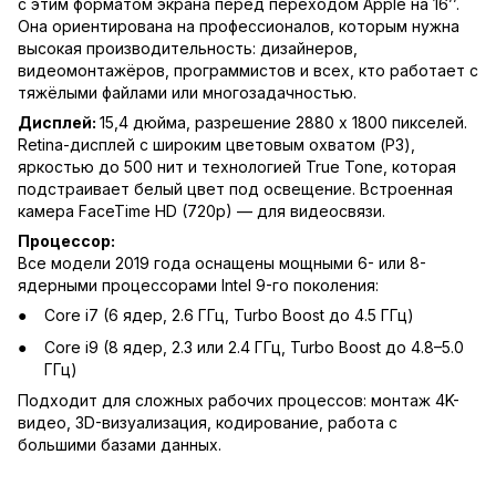
с этим форматом экрана перед переходом Apple на 16’’.
Она ориентирована на профессионалов, которым нужна
высокая производительность: дизайнеров,
видеомонтажёров, программистов и всех, кто работает с
тяжёлыми файлами или многозадачностью.
Дисплей:
15,4 дюйма, разрешение 2880 x 1800 пикселей.
Retina-дисплей с широким цветовым охватом (P3),
яркостью до 500 нит и технологией True Tone, которая
подстраивает белый цвет под освещение. Встроенная
камера FaceTime HD (720p) — для видеосвязи.
Процессор:
Все модели 2019 года оснащены мощными 6- или 8-
ядерными процессорами Intel 9-го поколения:
Core i7 (6 ядер, 2.6 ГГц, Turbo Boost до 4.5 ГГц)
Core i9 (8 ядер, 2.3 или 2.4 ГГц, Turbo Boost до 4.8–5.0
ГГц)
Подходит для сложных рабочих процессов: монтаж 4K-
видео, 3D-визуализация, кодирование, работа с
большими базами данных.