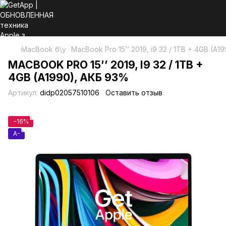
MacBook б\у
MacBook Pro 15’’ 2019, i9 32 / 1ТB + 4GB (A
MACBOOK PRO 15’’ 2019, I9 32 / 1ТB +
4GB (A1990), АКБ 93%
Артикул:
didp02057510106
Оставить отзыв
−16%
A-