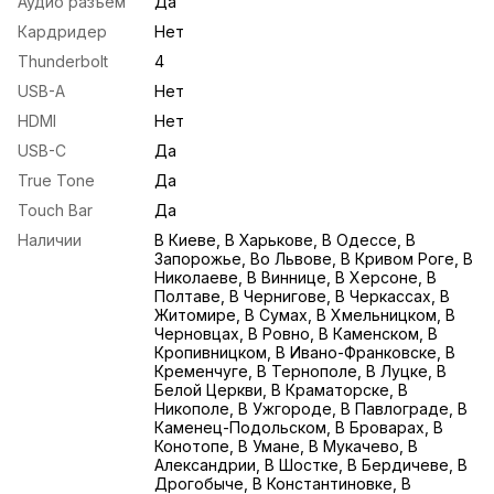
Аудио разъем
Да
Кардридер
Нет
Thunderbolt
4
USB-A
Нет
HDMI
Нет
USB-С
Да
True Tone
Да
Touch Bar
Да
Наличии
В Киеве, В Харькове, В Одессе, В
Запорожье, Во Львове, В Кривом Роге, В
Николаеве, В Виннице, В Херсоне, В
Полтаве, В Чернигове, В Черкассах, В
Житомире, В Сумах, В Хмельницком, В
Черновцах, В Ровно, В Каменском, В
Кропивницком, В Ивано-Франковске, В
Кременчуге, В Тернополе, В Луцке, В
Белой Церкви, В Краматорске, В
Никополе, В Ужгороде, В Павлограде, В
Каменец-Подольском, В Броварах, В
Конотопе, В Умане, В Мукачево, В
Александрии, В Шостке, В Бердичеве, В
Дрогобыче, В Константиновке, В