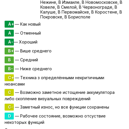
Нежине, В Измаиле, В Новомосковске, В
Ковеле, В Смелой, В Червонограде, В
Калуше, В Первомайске, В Коростене, В
Покровске, В Борисполе
A+
— Как новый
A
— Отменный
A-
— Хороший
B+
— Више среднего
B
— Средний
B-
— Ниже среднего
C+
— Техника з определёнными некритичными
нюансами
C
— Возможно заметное истощение аккумулятора
либо скопление визуальных повреждений
C-
— Заметный износ, но все функции сохранены
D
— Рабочее состояние, возможно отсуствие
некоторых функций