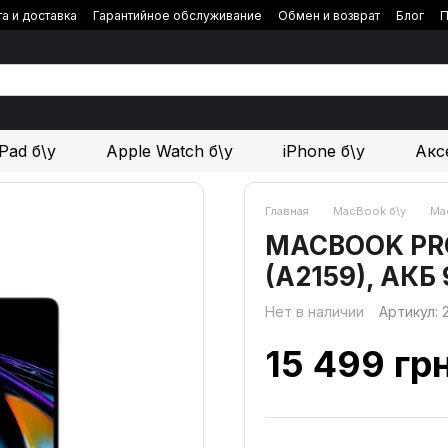
а и доставка
Гарантийное обслуживание
Обмен и возврат
Блог
П
iPad б\у
Apple Watch б\у
iPhone б\у
Акс
Главная
MacBook б\у
Mac
MACBOOK PRO 1
(A2159), АКБ
Нет в наличии
Артикул:
15 499 гр