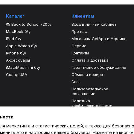
Каталог
Клиентам
📚 Back to School -20%
Вход в личный кабинет
MacBook б\у
Про нас
iPad б\у
Магазины GetApp в Украине
Apple Watch б\у
Сервис
iPhone б\у
Контакты
Аксессуары
Оплата и доставка
iMac\Mac mini б\у
Гарантийное обслуживание
Склад USA
Обмен и возврат
Блог
Пользовательское
соглашение
Политика
конфиденциальности
Отзывы о магазине
ьности
ля маркетинга и статистических целей, а также для безопасно
Мы в соцсетях
менить это в настройках вашего браузера. Нажмите на кнопку