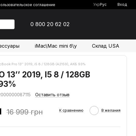
Укр
Рус
Вход
ользовательское соглашение
0 800 20 62 02
ессуары
iMac\Mac mini б\у
Склад USA
Book Pro 13’’ 2019, i5 8 / 128GB (A2159), АКБ 93%
3’’ 2019, I5 8 / 128GB
 93%
 2000000087115
Оставить отзыв
н
16 999 грн
К сравнению
В желания