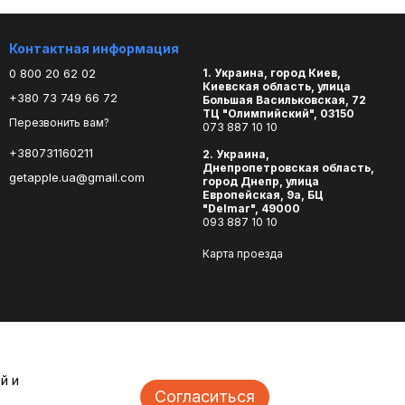
Контактная информация
0 800 20 62 02
1. Украина, город Киев,
Киевская область, улица
+380 73 749 66 72
Большая Васильковская, 72
ТЦ "Олимпийский", 03150
Перезвонить вам?
073 887 10 10
+380731160211
2. Украина,
Днепропетровская область,
getapple.ua@gmail.com
город Днепр, улица
Европейская, 9а, БЦ
"Delmar", 49000
093 887 10 10
Карта проезда
й и
Согласиться