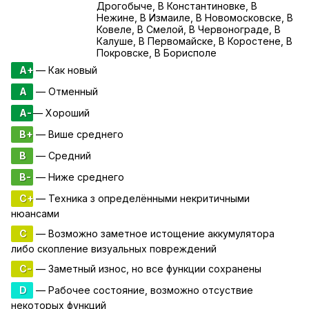
Дрогобыче, В Константиновке, В
Нежине, В Измаиле, В Новомосковске, В
Ковеле, В Смелой, В Червонограде, В
Калуше, В Первомайске, В Коростене, В
Покровске, В Борисполе
A+
— Как новый
A
— Отменный
A-
— Хороший
B+
— Више среднего
B
— Средний
B-
— Ниже среднего
C+
— Техника з определёнными некритичными
нюансами
C
— Возможно заметное истощение аккумулятора
либо скопление визуальных повреждений
C-
— Заметный износ, но все функции сохранены
D
— Рабочее состояние, возможно отсуствие
некоторых функций