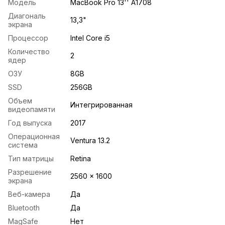
Модель
MacBook Pro 13'' A1708
Диагональ
13,3"
экрана
Процессор
Intel Core i5
Количество
2
ядер
ОЗУ
8GB
SSD
256GB
Объем
Интегрированная
видеопамяти
Год выпуска
2017
Операционная
Ventura 13.2
система
Тип матрицы
Retina
Разрешение
2560 x 1600
экрана
Веб-камера
Да
Bluetooth
Да
MagSafe
Нет