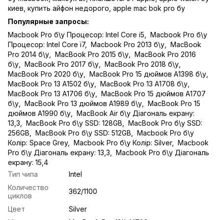
киев
,
купить айфон недорого
,
apple mac bok pro бу
Популярные запросы:
Macbook Pro б\у Процесор: Intel Core i5
,
Macbook Pro б\у
Процесор: Intel Core i7
,
Macbook Pro 2013 б\у
,
MacBook
Pro 2014 б\у
,
MacBook Pro 2015 б\у
,
MacBook Pro 2016
б\у
,
MacBook Pro 2017 б\у
,
MacBook Pro 2018 б\у
,
MacBook Pro 2020 б\у
,
MacBook Pro 15 дюймов A1398 б\у
,
MacBook Pro 13 A1502 б\у
,
MacBook Pro 13 A1708 б\у
,
MacBook Pro 13 A1706 б\у
,
MacBook Pro 15 дюймов A1707
б\у
,
MacBook Pro 13 дюймов A1989 б\у
,
MacBook Pro 15
дюймов A1990 б\у
,
MacBook Air б\у Діагональ екрану:
13,3
,
MacBook Pro б\у SSD: 128GB
,
MacBook Pro б\у SSD:
256GB
,
MacBook Pro б\у SSD: 512GB
,
Macbook Pro б\у
Колір: Space Grey
,
Macbook Pro б\у Колір: Silver
,
Macbook
Pro б\у Діагональ екрану: 13,3
,
Macbook Pro б\у Діагональ
екрану: 15,4
Тип чипа
Intel
Количество
362/1100
циклов
Цвет
Silver