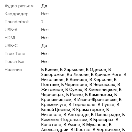
Аудио разъем
Да
Кардридер
Нет
Thunderbolt
2
USB-A
Нет
HDMI
Нет
USB-С
Да
True Tone
Нет
Touch Bar
Нет
Наличии
В Киеве, В Харькове, В Одессе, В
Запорожье, Во Львове, В Кривом Роге, В
Николаеве, В Виннице, В Херсоне, В
Полтаве, В Чернигове, В Черкассах, В
Житомире, В Сумах, В Хмельницком, В
Черновцах, В Ровно, В Каменском, В
Кропивницком, В Ивано-Франковске, В
Кременчуге, В Тернополе, В Луцке, В
Белой Церкви, В Краматорске, В
Никополе, В Ужгороде, В Павлограде, В
Каменец-Подольском, В Броварах, В
Конотопе, В Умане, В Мукачево, В
Александрии, В Шостке, В Бердичеве, В