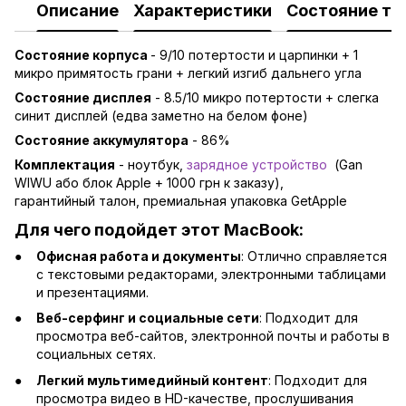
Описание
Характеристики
Состояние то
Состояние корпуса
- 9/10 потертости и царпинки + 1
микро примятость грани
+ легкий изгиб дальнего угла
Состояние дисплея
-
8.5/10 микро потертости + слегка
синит дисплей (едва заметно на белом фоне)
Состояние аккумулятора
- 86%
Комплектация
- ноутбук,
зарядно
е устройство
(Gan
WIWU або блок Apple + 1000 грн к заказу),
гарантийный талон, премиальная упаковка GetApple
Для чего подойдет этот MacBook:
Офисная работа и документы
: Отлично справляется
с текстовыми редакторами, электронными таблицами
и презентациями.
Веб-серфинг и социальные сети
: Подходит для
просмотра веб-сайтов, электронной почты и работы в
социальных сетях.
Легкий мультимедийный контент
: Подходит для
просмотра видео в HD-качестве, прослушивания