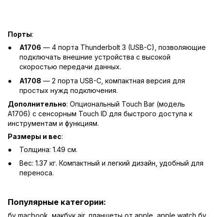
Порты
:
A1706
— 4 порта Thunderbolt 3 (USB-C), позволяющие
подключать внешние устройства с высокой
скоростью передачи данных.
A1708
— 2 порта USB-C, компактная версия для
простых нужд подключения.
Дополнительно
: Опциональный Touch Bar (модель
A1706) с сенсорным Touch ID для быстрого доступа к
инструментам и функциям.
Размеры и вес
:
Толщина: 1.49 см.
Вес: 1.37 кг. Компактный и легкий дизайн, удобный для
переноса.
Популярные категории:
бу macbook
,
макбук air
,
планшеты от apple
,
apple watch бу