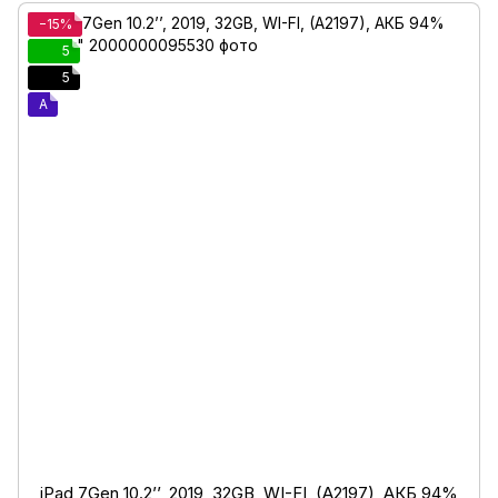
−15%
5
5
A
iPad 7Gen 10.2’’, 2019, 32GB, WI-FI, (A2197), АКБ 94%