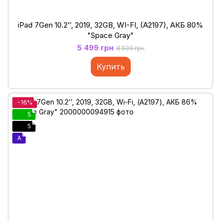
iPad 7Gen 10.2’’, 2019, 32GB, WI-FI, (A2197), АКБ 80%
"Space Gray"
5 499 грн
8 500 грн
Купить
−16%
5
5
A