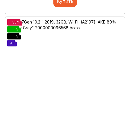
Купить
−35%
5
5
A-