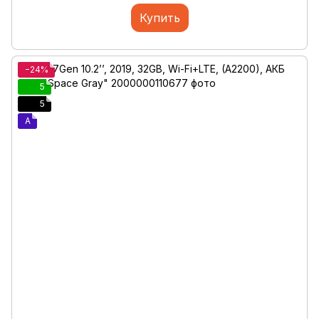
Купить
−24%
5
5
A