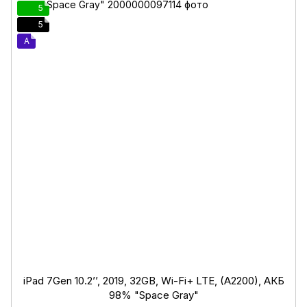
5
5
A
iPad 7Gen 10.2’’, 2019, 32GB, Wi-Fi+ LTE, (A2200), АКБ
98% "Space Gray"