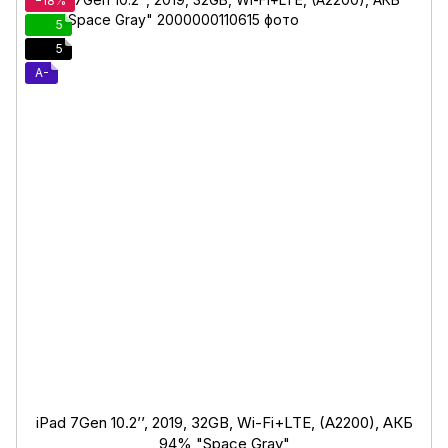
−18%
5
5
A-
iPad 7Gen 10.2’’, 2019, 32GB, Wi-Fi+LTE, (A2200), АКБ
94% "Space Gray"