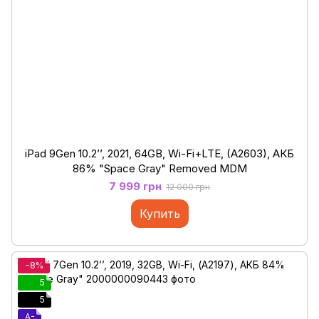
iPad 9Gen 10.2’’, 2021, 64GB, Wi-Fi+LTE, (A2603), АКБ
86% "Space Gray" Removed MDM
7 999 грн
12 000 грн
Купить
−8%
5
5
A-