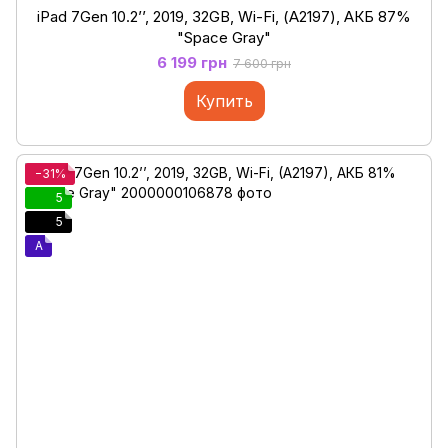
iPad 7Gen 10.2’’, 2019, 32GB, Wi-Fi, (А2197), АКБ 87%
"Space Gray"
6 199 грн
7 600 грн
Купить
−31%
5
5
A