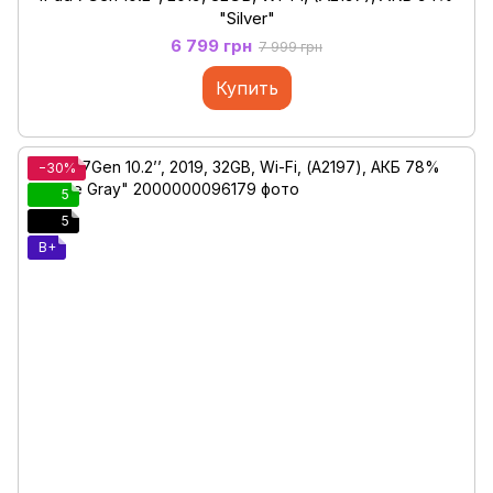
"Silver"
6 799 грн
7 999 грн
Купить
−30%
5
5
B+