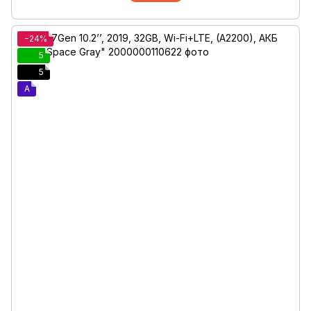
−24%
5
5
A