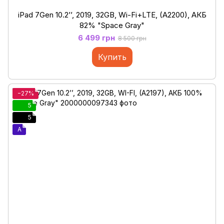
iPad 7Gen 10.2’’, 2019, 32GB, Wi-Fi+LTE, (A2200), АКБ
82% "Space Gray"
6 499 грн
8 500 грн
Купить
−27%
5
5
A