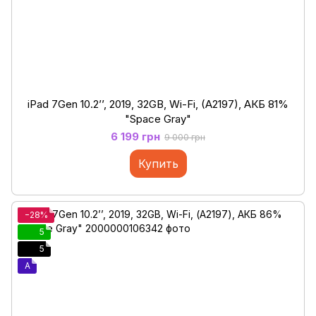
iPad 7Gen 10.2’’, 2019, 32GB, Wi-Fi, (A2197), АКБ 81%
"Space Gray"
6 199 грн
9 000 грн
Купить
−28%
5
5
A