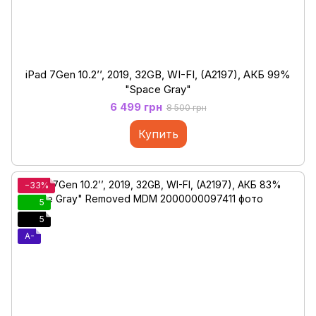
iPad 7Gen 10.2’’, 2019, 32GB, WI-FI, (A2197), АКБ 99%
"Space Gray"
6 499 грн
8 500 грн
Купить
−33%
5
5
A-