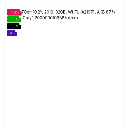
−18%
5
5
A-