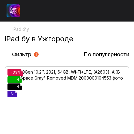
iPad б\у
iPad бу в Ужгороде
Фильтр
По популярности
1
−33%
4
4
A-