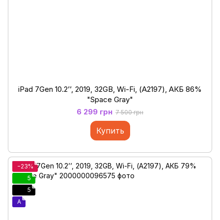
iPad 7Gen 10.2’’, 2019, 32GB, Wi-Fi, (А2197), АКБ 86%
"Space Gray"
6 299 грн
7 500 грн
Купить
−23%
5
5
A