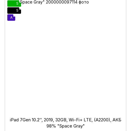
5
5
A
iPad 7Gen 10.2’’, 2019, 32GB, Wi-Fi+ LTE, (A2200), АКБ
98% "Space Gray"