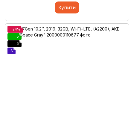
Купити
−24%
5
5
A