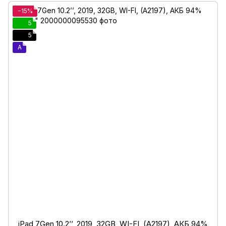
−15%
5
5
A
iPad 7Gen 10.2’’, 2019, 32GB, WI-FI, (A2197), АКБ 94%