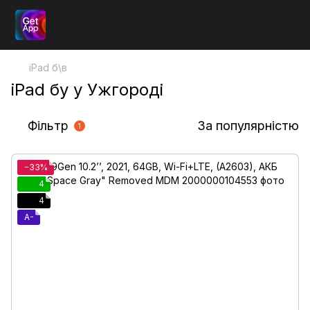
iPad б\в
iPad бу у Ужгороді
Фільтр
За популярністю
1
−33%
4
4
A-