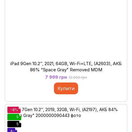
iPad 9Gen 10.2’’, 2021, 64GB, Wi-Fi+LTE, (A2603), АКБ
86% "Space Gray" Removed MDM
7 999 грн
12 000 грн
Купити
−8%
5
5
A-