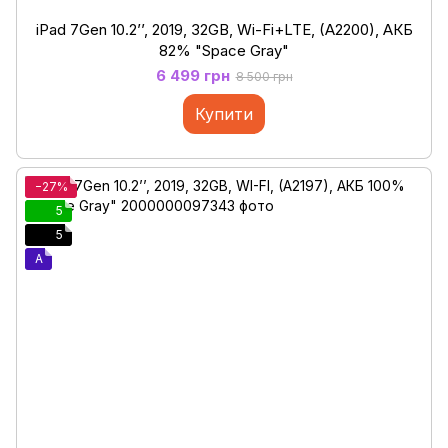
iPad 7Gen 10.2’’, 2019, 32GB, Wi-Fi+LTE, (A2200), АКБ
82% "Space Gray"
6 499 грн
8 500 грн
Купити
−27%
5
5
A