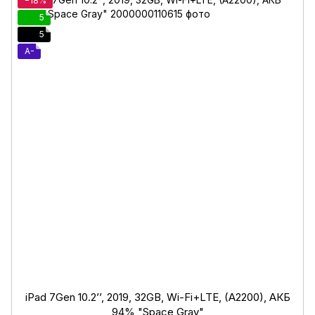
−18%
5
5
A-
iPad 7Gen 10.2’’, 2019, 32GB, Wi-Fi+LTE, (A2200), АКБ
94% "Space Gray"