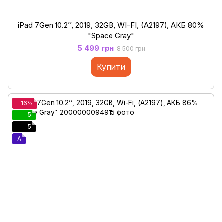
iPad 7Gen 10.2’’, 2019, 32GB, WI-FI, (A2197), АКБ 80%
"Space Gray"
5 499 грн
8 500 грн
Купити
−16%
5
5
A