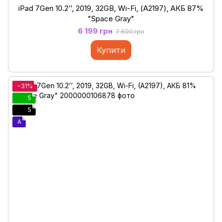
iPad 7Gen 10.2’’, 2019, 32GB, Wi-Fi, (А2197), АКБ 87%
"Space Gray"
6 199 грн
7 600 грн
Купити
−31%
5
5
A