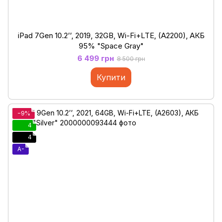
iPad 7Gen 10.2’’, 2019, 32GB, Wi-Fi+LTE, (A2200), АКБ
95% "Space Gray"
6 499 грн
8 500 грн
Купити
−9%
4
4
A-