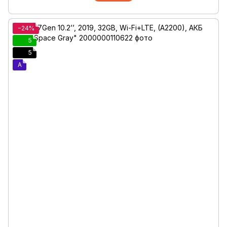
−24%
5
5
A