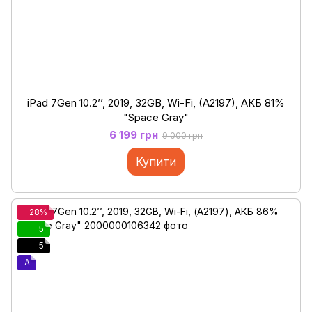
iPad 7Gen 10.2’’, 2019, 32GB, Wi-Fi, (A2197), АКБ 81%
"Space Gray"
6 199 грн
9 000 грн
Купити
−28%
5
5
A