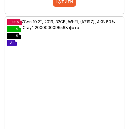
Купити
−35%
5
5
A-