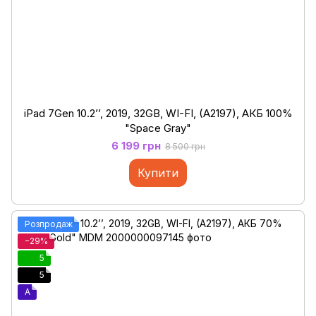
iPad 7Gen 10.2’’, 2019, 32GB, WI-FI, (A2197), АКБ 100%
"Space Gray"
6 199 грн
8 500 грн
Купити
Розпродаж
−29%
5
5
A