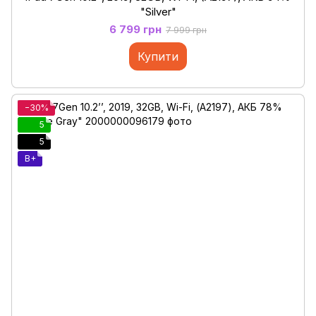
"Silver"
6 799 грн
7 999 грн
Купити
−30%
5
5
B+