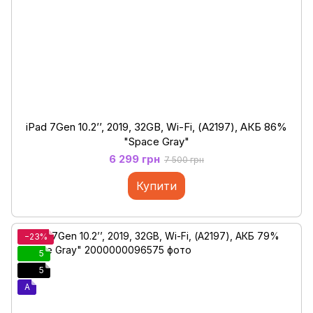
iPad 7Gen 10.2’’, 2019, 32GB, Wi-Fi, (А2197), АКБ 86%
"Space Gray"
6 299 грн
7 500 грн
Купити
−23%
5
5
A