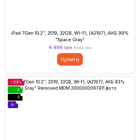
iPad 7Gen 10.2’’, 2019, 32GB, WI-FI, (A2197), АКБ 99%
"Space Gray"
6 499 грн
8 500 грн
Купити
−33%
5
5
A-