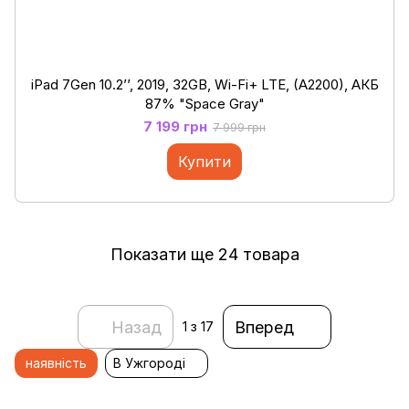
iPad 7Gen 10.2’’, 2019, 32GB, Wi-Fi+ LTE, (A2200), АКБ
87% "Space Gray"
7 199 грн
7 999 грн
Купити
Показати ще 24 товара
Назад
Вперед
1
з 17
наявність
В Ужгороді