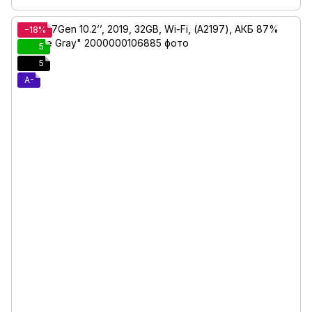
−18%
5
5
A-