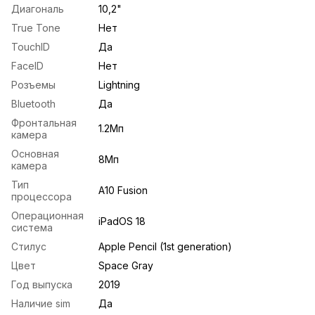
Диагональ
10,2"
True Tone
Нет
TouchID
Да
FaceID
Нет
Розъемы
Lightning
Bluetooth
Да
Фронтальная
1.2Мп
камера
Основная
8Mп
камера
Тип
A10 Fusion
процессора
Операционная
iPadOS 18
система
Стилус
Apple Pencil (1st generation)
Цвет
Space Gray
Год выпуска
2019
Наличие sim
Да