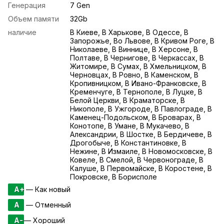
Генерация
7 Gen
Объем памяти
32Gb
наличие
В Киеве, В Харькове, В Одессе, В
Запорожье, Во Львове, В Кривом Роге, В
Николаеве, В Виннице, В Херсоне, В
Полтаве, В Чернигове, В Черкассах, В
Житомире, В Сумах, В Хмельницком, В
Черновцах, В Ровно, В Каменском, В
Кропивницком, В Ивано-Франковске, В
Кременчуге, В Тернополе, В Луцке, В
Белой Церкви, В Краматорске, В
Никополе, В Ужгороде, В Павлограде, В
Каменец-Подольском, В Броварах, В
Конотопе, В Умане, В Мукачево, В
Александрии, В Шостке, В Бердичеве, В
Дрогобыче, В Константиновке, В
Нежине, В Измаиле, В Новомосковске, В
Ковеле, В Смелой, В Червонограде, В
Калуше, В Первомайске, В Коростене, В
Покровске, В Борисполе
A+
— Как новый
A
— Отменный
A-
— Хороший