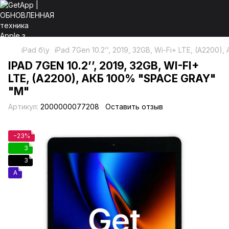
iPad б\у
iPad 7Gen 10.2’’, 2019, 32GB, Wi-Fi+ LTE, (A2200
IPAD 7GEN 10.2’’, 2019, 32GB, WI-FI+
LTE, (A2200), АКБ 100% "SPACE GRAY"
"М"
Артикул:
2000000077208
Оставить отзыв
−23%
3
3
A