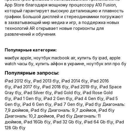
App Store благодаря мощному процессору A10 Fusion,
который гарантирует высокую детализацию и плавность
графики. Большой дисплей и стереодинамики погружают
в захватывающий мир медиа и игр, а поддержка новых
технологий AR открывает новые горизонты для
развлечений и обучения.
Популярные категории:
макбук apple
,
ноутбук macbook air
,
купить бу ipad
,
apple
watch часы бу
,
купить айфон в украине
,
ноутбук эпл про бу
Популярные запросы:
iPad 2012 б\у
,
iPad 2013 б\у
,
iPad 2014 б\у
,
iPad 2016
б\у
,
iPad 2017 б\у
,
iPad 2018 б\у
,
iPad 2019 б\у
,
iPad Space
Gray б\у
,
iPad Silver б\у
,
iPad Gold б\у
,
iPad Rose Gold
б\у
,
iPad 1 Gen б\у
,
iPad 2 Gen б\у
,
iPad 4 Gen б\у
,
iPad 5
Gen б\у
,
iPad 6 Gen б\у
,
iPad 7 Gen б\у
,
iPad б\у Диагональ:
7,9 дюймов
,
iPad б\у Диагональ: 9,7 дюймов
,
iPad б\у
Диагональ: 10,2 дюймов
,
iPad б\у Диагональ: 11
дюймов
,
iPad 16Gb б\у
,
iPad 32 Gb б\у
,
iPad 64 Gb б\у
,
iPad
128 Gb б\у