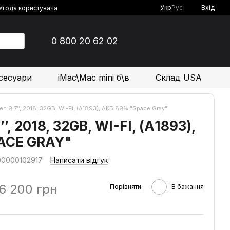
Укр
Рус
Вхід
Угода користувача
0 800 20 62 02
сесуари
iMac\Mac mini б\в
Склад USA
en 9.7’’, 2018, 32GB, Wi-Fi, (А1893), АКБ 89% "Space Gray"
’, 2018, 32GB, WI-FI, (А1893),
ACE GRAY"
00000102917
Написати відгук
6 200 грн
Порівняти
В бажання