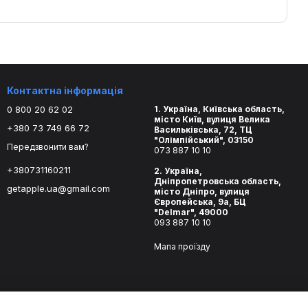
Контактна інформація
0 800 20 62 02
1. Україна, Київська область,
місто Київ, вулиця Велика
+380 73 749 66 72
Васильківська, 72, ТЦ
"Олімпійський", 03150
Передзвонити вам?
073 887 10 10
+380731160211
2. Україна,
Дніпропетровська область,
getapple.ua@gmail.com
місто Дніпро, вулиця
Європейська, 9а, БЦ
"Delmar", 49000
093 887 10 10
Мапа проїзду