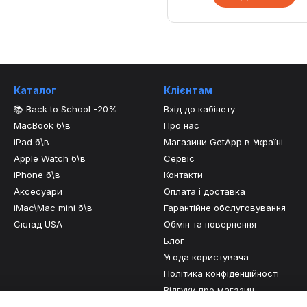
Каталог
Клієнтам
📚 Back to School -20%
Вхід до кабінету
MacBook б\в
Про нас
iPad б\в
Магазини GetApp в Україні
Apple Watch б\в
Сервіс
iPhone б\в
Контакти
Аксесуари
Оплата і доставка
iMac\Mac mini б\в
Гарантійне обслуговування
Склад USA
Обмін та повернення
Блог
Угода користувача
Політика конфіденційності
Відгуки про магазин