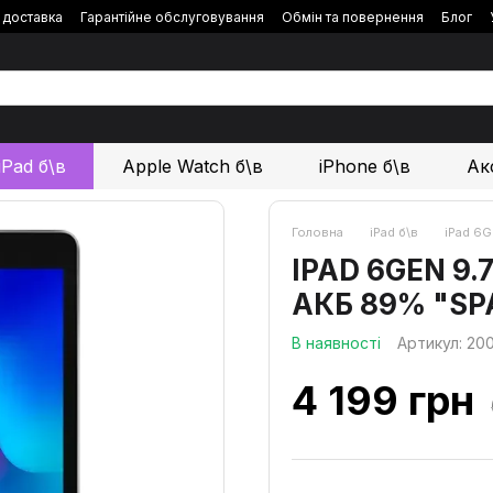
і доставка
Гарантійне обслуговування
Обмін та повернення
Блог
iPad б\в
Apple Watch б\в
iPhone б\в
Ак
Головна
iPad б\в
iPad 6G
IPAD 6GEN 9.7’
АКБ 89% "SP
В наявності
Артикул: 20
4 199 грн