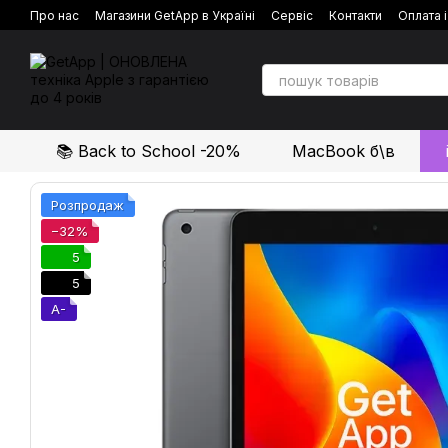
Перейти до основного контенту
Про нас
Магазини GetApp в Україні
Сервіс
Контакти
Оплата 
Політика конфіденційності
Відгуки про магазин
📚 Back to School -20%
MacBook б\в
Розпродаж
−32%
5
5
A-