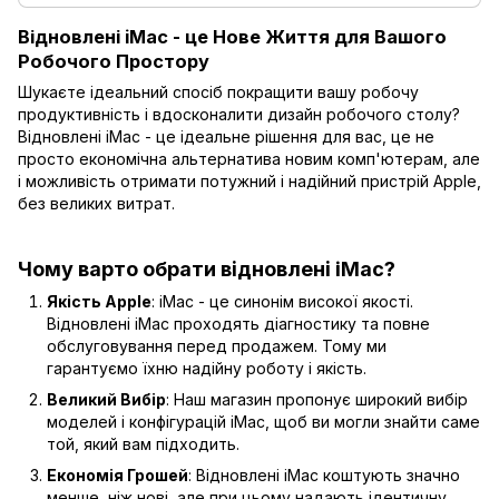
Відновлені iMac - це Нове Життя для Вашого
Робочого Простору
Шукаєте ідеальний спосіб покращити вашу робочу
продуктивність і вдосконалити дизайн робочого столу?
Відновлені iMac - це ідеальне рішення для вас, це не
просто економічна альтернатива новим комп'ютерам, але
і можливість отримати потужний і надійний пристрій Apple,
без великих витрат.
Чому варто обрати відновлені iMac?
Якість Apple
: iMac - це синонім високої якості.
Відновлені iMac проходять діагностику та повне
обслуговування перед продажем. Тому ми
гарантуємо їхню надійну роботу і якість.
Великий Вибір
: Наш магазин пропонує широкий вибір
моделей і конфігурацій iMac, щоб ви могли знайти саме
той, який вам підходить.
Економія Грошей
: Відновлені iMac коштують значно
менше, ніж нові, але при цьому надають ідентичну