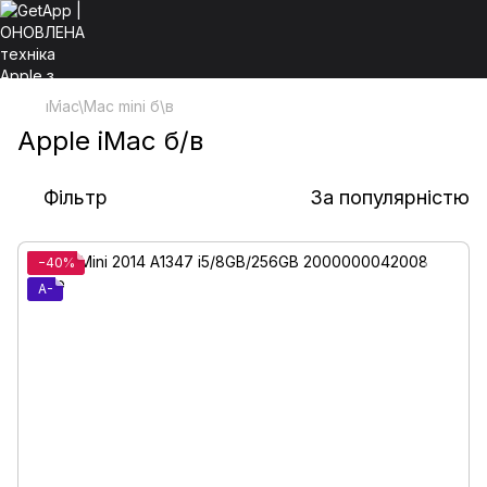
iMac\Mac mini б\в
Apple iMac б/в
Фільтр
За популярністю
−40%
A-