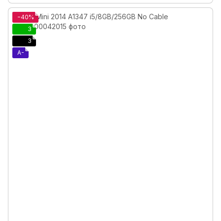
−40%
3
3
A-