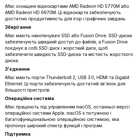
iMac оснащені відеокартами AMD Radeon HD 5770M або
AMD Radeon HD 6970M. Ці відеокарти забезпечують
достатню продуктивність для ігор і графічних завдань.
Зберігання
iMac мають накопичувачі SSD або Fusion Drive. SSD-диски
забезпечують швидкий доступ до файлів, а Fusion Drive
поєднує в собі SSD-диск і жорсткий диск, щоб
забезпечити швидкість SSD-диска та місткість жорсткого
диска.
З'єднання
iMac мають порти Thunderbolt 2, USB 3.0, HDMI та Gigabit
Ethernet. Ці порти забезпечують достатній зв'язок для
більшості пристроїв.
Операційна система
iMac працюють під управлінням macOS, останньої версії
операційної системи Apple. macOS є потужною і
багатофункціональною операційною системою, яка
пропонує широкий спектр функцій і програм.
Підтримка