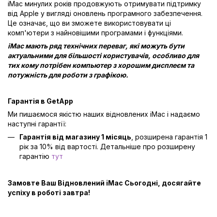
iMac минулих років продовжують отримувати підтримку
від Apple у вигляді оновлень програмного забезпечення.
Це означає, що ви зможете використовувати ці
комп'ютери з найновішими програмами і функціями.
iMac мають ряд технічних переваг, які можуть бути
актуальними для більшості користувачів, особливо для
тих кому потрібен компьютер з хорошим дисплеєм та
потужність для роботи з графікою.
Гарантія в GetApp
Ми пишаємося якістю наших відновлених iMac і надаємо
наступні гарантії:
Гарантія від магазину 1 місяць
, розширена гарантія 1
рік за 10% від вартості. Детальніше про розширену
гарантію
тут
Замовте Ваш Відновлений iMac Сьогодні, досягайте
успіху в роботі завтра!