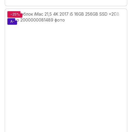
−25%
A-