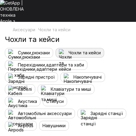
Аксесуари
Чохли та кейси
Чохли та кейси
Сумки,рюкзаки
Чохли та кейси
Перехідники,адаптери та хаби
Зарядні пристрої
Накопичувачі
Кабелі
Клавіатури та миші
Акустика
Стилуси
Aвтомобільні аксессуари
Зарядні станції
Airpods
Навушники