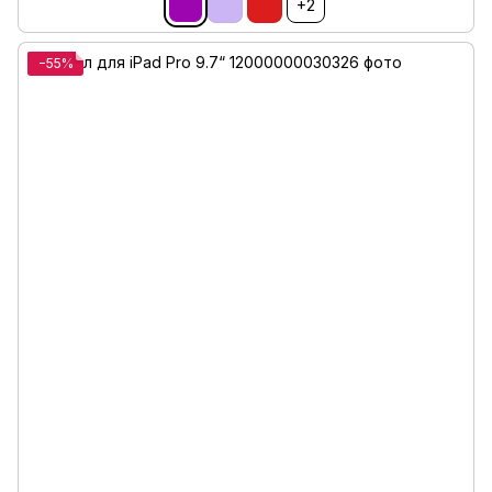
+2
−55%