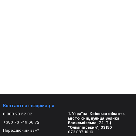
Контактна інформація
0 800 20 62 02
1. Україна, Київська область,
місто Київ, вулиця Велика
+380 73 749 66 72
Васильківська, 72, ТЦ
"Олімпійський", 03150
Передзвонити вам?
073 887 10 10