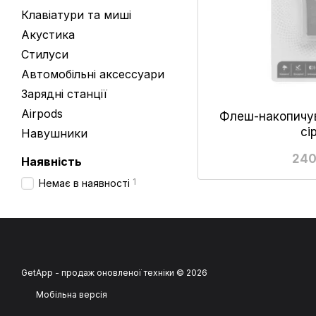
Клавіатури та миші
Акустика
Стилуси
Aвтомобільні аксессуари
Зарядні станції
Airpods
Флеш-накопичу
сі
Навушники
240
Наявність
1
Немає в наявності
GetApp - продаж оновленої техніки © 2026
Мобільна версія