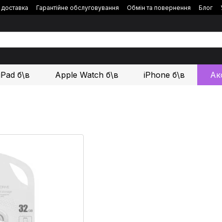
і доставка
Гарантійне обслуговування
Обмін та повернення
Блог
iPad б\в
Apple Watch б\в
iPhone б\в
Ак