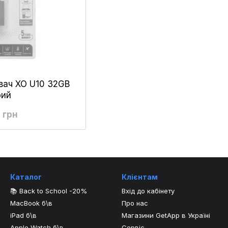
вач XO U10 32GB
рий
 грн
Каталог
Клієнтам
📚 Back to School -20%
Вхід до кабінету
MacBook б\в
Про нас
iPad б\в
Магазини GetApp в Україні
Apple Watch б\в
Сервіс