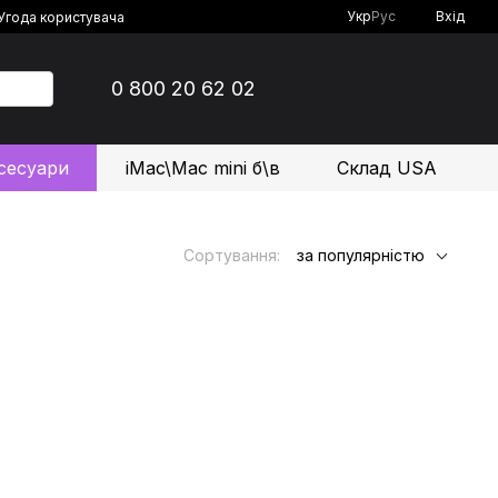
Укр
Рус
Вхід
Угода користувача
0 800 20 62 02
сесуари
iMac\Mac mini б\в
Склад USA
Сортування:
за популярністю