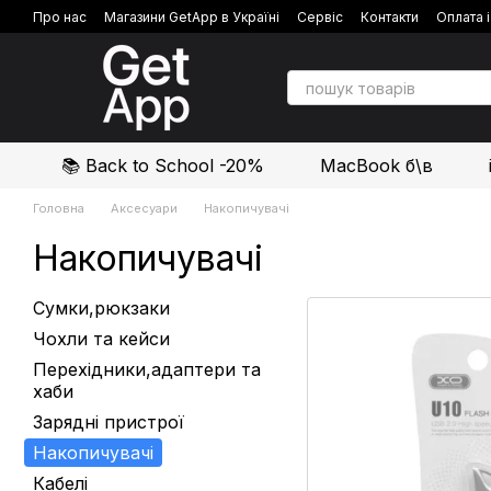
Перейти до основного контенту
Про нас
Магазини GetApp в Україні
Сервіс
Контакти
Оплата 
Політика конфіденційності
Відгуки про магазин
📚 Back to School -20%
MacBook б\в
Головна
Аксесуари
Накопичувачі
Накопичувачі
Сумки,рюкзаки
Чохли та кейси
Перехідники,адаптери та
хаби
Зарядні пристрої
Накопичувачі
Кабелі