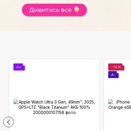
A+
−15%
A-