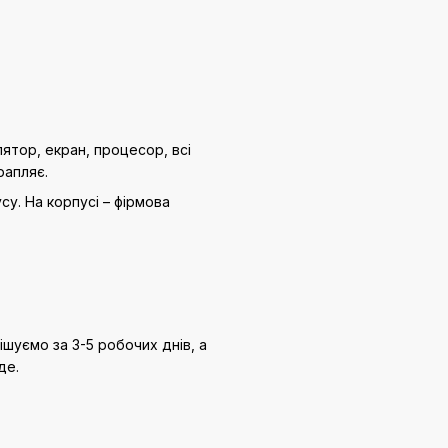
ятор, екран, процесор, всі
рапляє.
у. На корпусі – фірмова
рішуємо за 3-5 робочих днів, а
де.