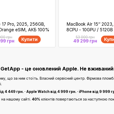
 17 Pro, 2025, 256GB,
MacBook Air 15’’ 2023,
Orange eSIM, АКБ 100%
8CPU - 10GPU / 512GB
АКБ 100%
000 грн
53 000 грн
Купити
Куп
999 грн
49 299 грн
GetApp - це оновлений Apple. Не вживаний
ьому, що за ним стоїть. Власний сервісний центр. Фірмова плом
.
ід 4 449 грн. · Apple Watch від 4 999 грн. · iPhone від 9 999 г
і на нашому сайті.
40%
клієнтів повертаються за наступною по