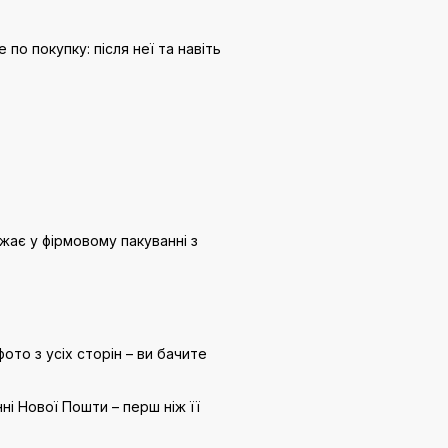
 по покупку: після неї та навіть
жає у фірмовому пакуванні з
то з усіх сторін – ви бачите
ні Нової Пошти – перш ніж її