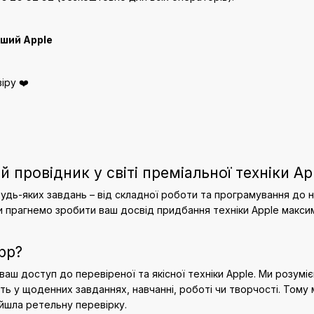
іший Apple
іру ❤️
й провідник у світі преміальної техніки Ap
удь-яких завдань – від складної роботи та програмування до н
и прагнемо зробити ваш досвід придбання техніки Apple макси
pp?
 ваш доступ до перевіреної та якісної техніки Apple. Ми розумі
ють у щоденних завданнях, навчанні, роботі чи творчості. Том
ойшла ретельну перевірку.