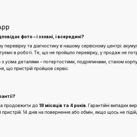
App
повідає фото – і ззовні, і всередині?
 перевірку та діагностику в нашому сервісному центрі: акумул
туємо в роботі. Те, що не пройшло перевірку, у продаж не пот
о з усіма деталями – потертостями, подряпинами, станом корпус
я, що пристрій пройшов сервіс.
рантії?
жна продовжити до
18 місяців та
4 років
. Гарантійні випадки ви
 пристрій. 14 днів на повернення або обмін, якщо щось не підій