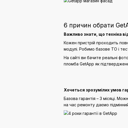
6 причин обрати Get
Важливо знати, що техніка від
Кожен пристрій проходить повну
модулі. Робимо базове ТО і тес
На сайті ви бачите реальні фот
пломба GetApp як підтвердженн
Хочеться зрозумілих умов га
Базова гарантія – 3 місяці. Мо
на час ремонту даємо підмінний