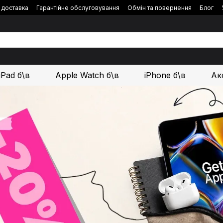
і доставка
Гарантійне обслуговування
Обмін та повернення
Блог
iPad б\в
Apple Watch б\в
iPhone б\в
Ак