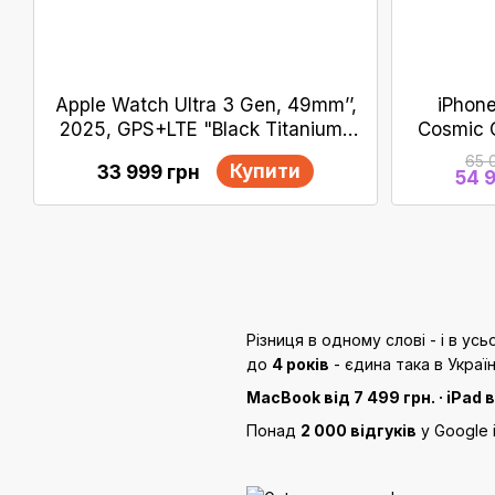
Apple Watch Ultra 3 Gen, 49mm’’,
iPhone
2025, GPS+LTE "Black Titanium"
Cosmic 
АКБ 100%
65 
Купити
33 999 грн
54 
Різниця в одному слові - і в ус
до
4 років
- єдина така в Україні
MacBook від 7 499 грн. · iPad в
Понад
2 000 відгуків
у Google 