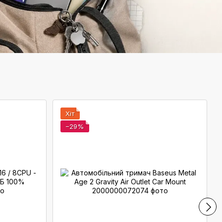
Хіт
−29%