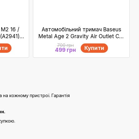
 М2 16 /
Автомобільний тримач Baseus
 (А2941)
Metal Age 2 Gravity Air Outlet Car
Mount
700 грн
ити
Купити
499 грн
ба на кожному пристрої. Гарантія
рн.
купкою.