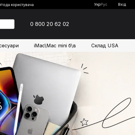
Укр
Рус
Вхід
Угода користувача
0 800 20 62 02
сесуари
iMac\Mac mini б\в
Склад USA