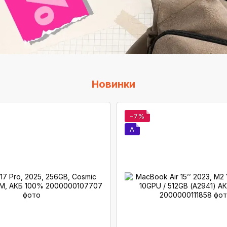
Новинки
−7%
A