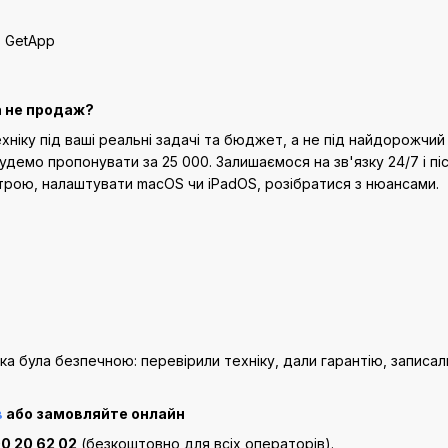
а не продаж?
ніку під ваші реальні задачі та бюджет, а не під найдорожчий
будемо пропонувати за 25 000. Залишаємося на зв'язку 24/7 і п
строю, налаштувати macOS чи iPadOS, розібратися з нюансами.
а була безпечною: перевірили техніку, дали гарантію, записал
в
або замовляйте онлайн
0 20 62 02
(безкоштовно для всіх операторів).