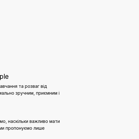
ple
авчання та розваг від
мально зручним, приємним і
ємо, наскільки важливо мати
у ми пропонуємо лише