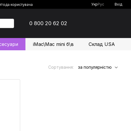
Укр
Рус
Вхід
Угода користувача
0 800 20 62 02
сесуари
iMac\Mac mini б\в
Склад USA
Сортування:
за популярністю