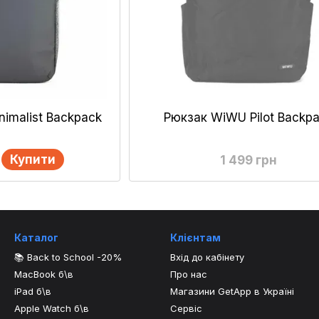
imalist Backpack
Рюкзак WiWU Pilot Backp
Купити
1 499 грн
Каталог
Клієнтам
📚 Back to School -20%
Вхід до кабінету
MacBook б\в
Про нас
iPad б\в
Магазини GetApp в Україні
Apple Watch б\в
Сервіс