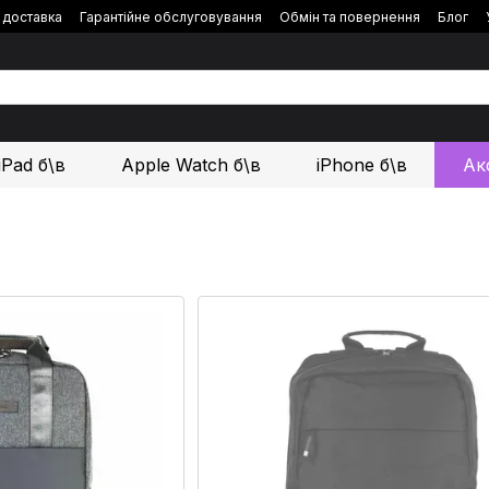
і доставка
Гарантійне обслуговування
Обмін та повернення
Блог
iPad б\в
Apple Watch б\в
iPhone б\в
Ак