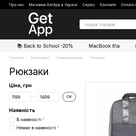
Перейти до основного контенту
Про нас
Магазини GetApp в Україні
Сервіс
Контакти
Оплата 
Політика конфіденційності
Відгуки про магазин
📚 Back to School -20%
MacBook б\в
Головна
Аксесуари
Сумки,рюкзаки
Рюкзаки
Рюкзаки
Ціна, грн
Від Ціна, грн
До Ціна, грн
ОК
Наявність
1
В наявності
1
Немає в наявності