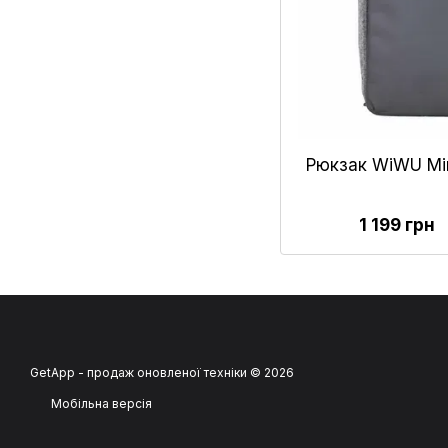
Рюкзак WiWU Min
1 199 грн
GetApp - продаж оновленої техніки © 2026
Мобільна версія