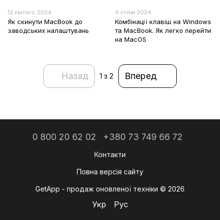
12 лютого 2024
4 січня 2024
Як скинути MacBook до
Комбінації клавіш на Windows
заводських налаштувань
та MacBook. Як легко перейти
на MacOS
Назад
Вперед
1
з 2
0 800 20 62 02
+380 73 749 66 72
Контакти
Повна версія сайту
GetApp - продаж оновленої техніки © 2026
Укр
Рус