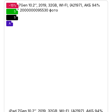
−15%
5
5
A
iPad 7Gen 10.2’’, 2019, 32GB, WI-FI, (A2197), АКБ 94%