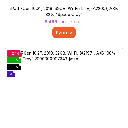
iPad 7Gen 10.2’’, 2019, 32GB, Wi-Fi+LTE, (A2200), АКБ
82% "Space Gray"
6 499 грн
8 500 грн
Купити
−27%
5
5
A