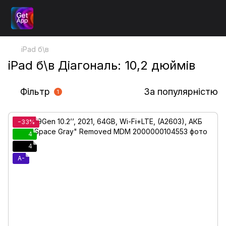
iPad б\в
iPad б\в Діагональ: 10,2 дюймів
Фільтр
За популярністю
1
−33%
4
4
A-