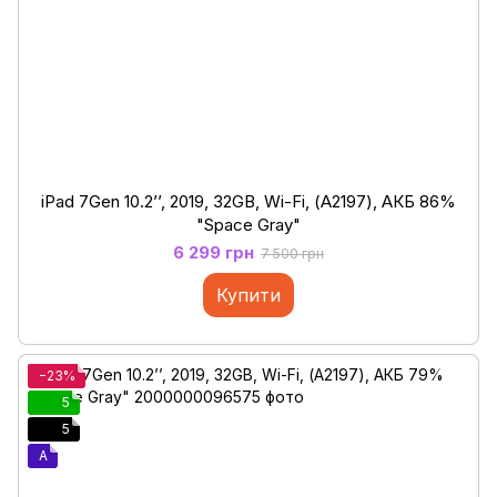
iPad 7Gen 10.2’’, 2019, 32GB, Wi-Fi, (А2197), АКБ 86%
"Space Gray"
6 299 грн
7 500 грн
Купити
−23%
5
5
A