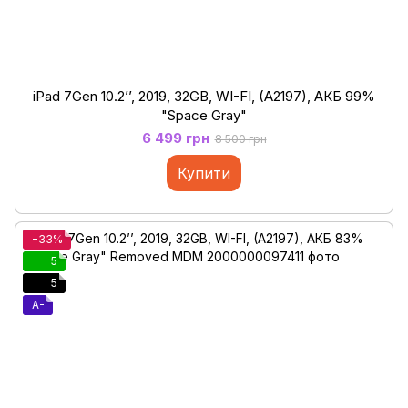
iPad 7Gen 10.2’’, 2019, 32GB, WI-FI, (A2197), АКБ 99%
"Space Gray"
6 499 грн
8 500 грн
Купити
−33%
5
5
A-