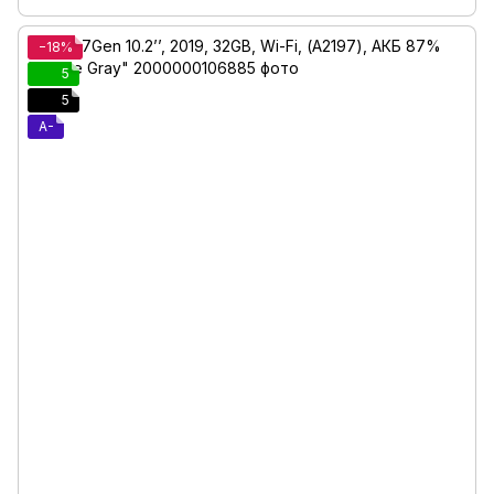
−18%
5
5
A-