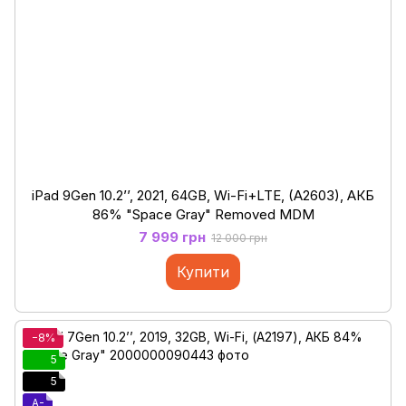
iPad 9Gen 10.2’’, 2021, 64GB, Wi-Fi+LTE, (A2603), АКБ
86% "Space Gray" Removed MDM
7 999 грн
12 000 грн
Купити
−8%
5
5
A-