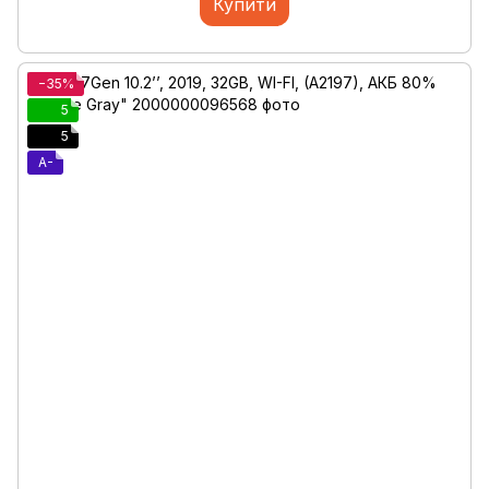
Купити
−35%
5
5
A-