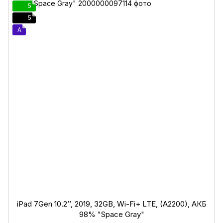
5
5
A
iPad 7Gen 10.2’’, 2019, 32GB, Wi-Fi+ LTE, (A2200), АКБ
98% "Space Gray"