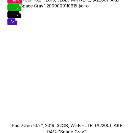
−18%
5
5
A-
iPad 7Gen 10.2’’, 2019, 32GB, Wi-Fi+LTE, (A2200), АКБ
94% "Space Gray"