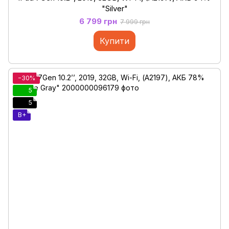
"Silver"
6 799 грн
7 999 грн
Купити
−30%
5
5
B+