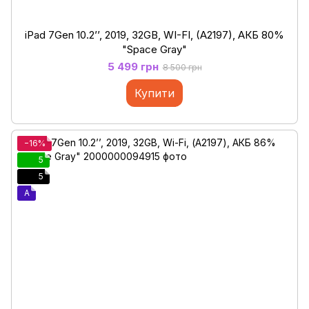
iPad 7Gen 10.2’’, 2019, 32GB, WI-FI, (A2197), АКБ 80%
"Space Gray"
5 499 грн
8 500 грн
Купити
−16%
5
5
A