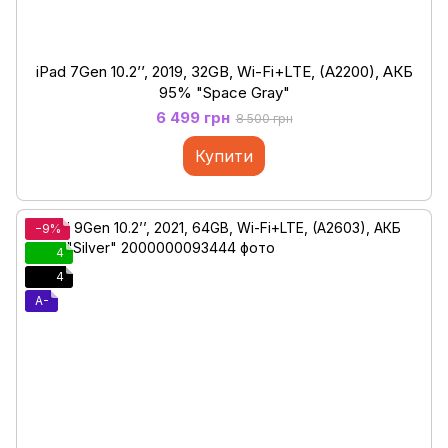
iPad 7Gen 10.2’’, 2019, 32GB, Wi-Fi+LTE, (A2200), АКБ
95% "Space Gray"
6 499 грн
8 500 грн
Купити
−9%
4
4
A-