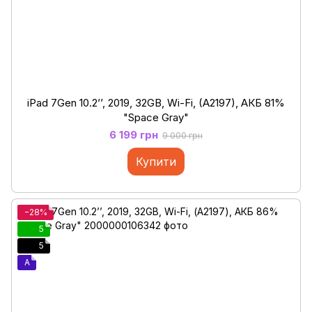
iPad 7Gen 10.2’’, 2019, 32GB, Wi-Fi, (A2197), АКБ 81%
"Space Gray"
6 199 грн
9 000 грн
Купити
−28%
5
5
A