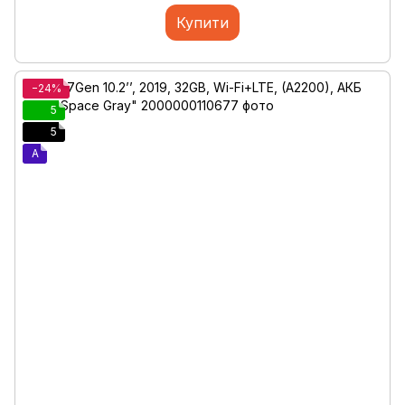
Купити
−24%
5
5
A