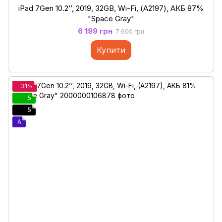
iPad 7Gen 10.2’’, 2019, 32GB, Wi-Fi, (А2197), АКБ 87%
"Space Gray"
6 199 грн
7 600 грн
Купити
−31%
5
5
A