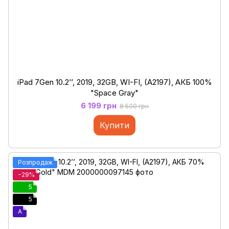
iPad 7Gen 10.2’’, 2019, 32GB, WI-FI, (A2197), АКБ 100%
"Space Gray"
6 199 грн
8 500 грн
Купити
Розпродаж
−29%
5
5
A