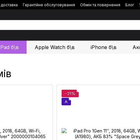
і доставка
Гарантійне обслуговування
Обмін та повернення
Блог
iPad б\в
Apple Watch б\в
iPhone б\в
Ак
мів
−21%
A