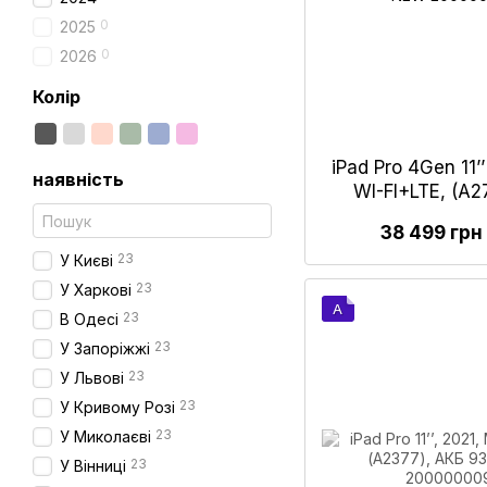
0
2025
0
2026
Колір
iPad Pro 4Gen 11
наявність
WI-FI+LTE, (А
"Space 
38 499 грн
23
У Києві
23
У Харкові
A
23
В Одесі
23
У Запоріжжі
23
У Львові
23
У Кривому Розі
23
У Миколаєві
23
У Вінниці