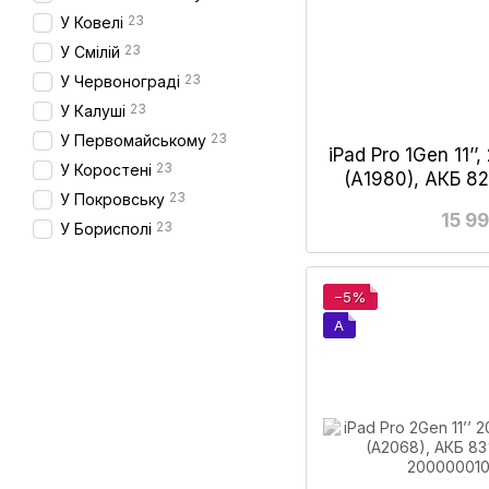
23
У Ковелі
23
У Смілій
23
У Червонограді
23
У Калуші
23
У Первомайському
iPad Pro 1Gen 11’’
23
У Коростені
(А1980), АКБ 8
23
У Покровську
15 9
23
У Борисполі
−5%
A