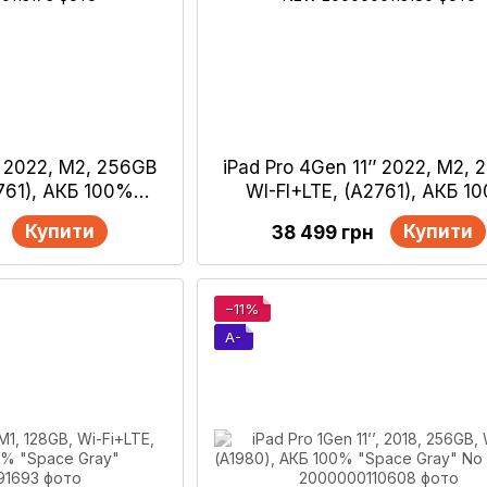
’’ 2022, М2, 256GB
iPad Pro 4Gen 11’’ 2022, М2,
2761), АКБ 100%
WI-FI+LTE, (А2761), АКБ 1
Gray" NEW
"Space Gray" NEW
Купити
Купити
38 499 грн
−11%
A-