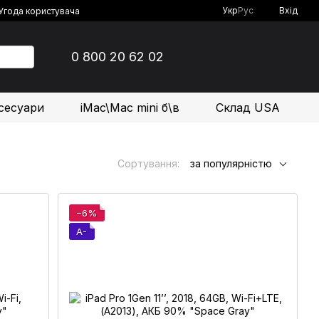
Укр
Рус
Вхід
Угода користувача
0 800 20 62 02
сесуари
iMac\Mac mini б\в
Склад USA
Сортування:
за популярністю
−6%
A-