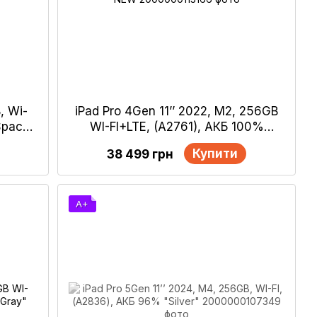
, Wi-
iPad Pro 4Gen 11’’ 2022, М2, 256GB
Space
WI-FI+LTE, (А2761), АКБ 100%
"Space Gray" NEW
Купити
38 499 грн
A+