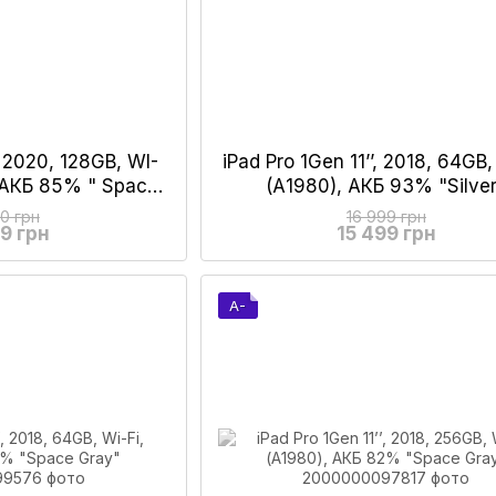
’ 2020, 128GB, WI-
iPad Pro 1Gen 11’’, 2018, 64GB,
, АКБ 85% " Space
(А1980), АКБ 93% "Silve
ey"
00 грн
16 999 грн
99 грн
15 499 грн
A-