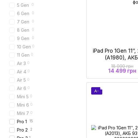
0
5 Gen
0
6 Gen
0
7 Gen
0
8 Gen
0
9 Gen
0
10 Gen
iPad Pro 1Gen 11’’
0
11 Gen
(А1980), АКБ
0
Air 3
18 000 грн
14 499 грн
0
Air 4
0
Air 5
0
Air 6
A-
0
Mini 5
0
Mini 6
0
Mini 7
15
Pro 1
2
Pro 2
1