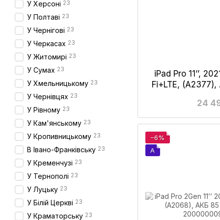
23
У Херсоні
23
У Полтаві
23
У Чернігові
23
У Черкасах
23
У Житомирі
23
У Сумах
iPad Pro 11’’, 20
23
У Хмельницькому
Fi+LTE, (А2377)
Gr
23
У Чернівцях
24 4
23
У Рівному
23
У Кам'янському
23
У Кропивницькому
−6%
23
В Івано-Франківську
A
23
У Кременчузі
23
У Тернополі
23
У Луцьку
23
У Білій Церкві
23
У Краматорську