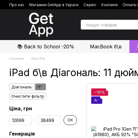
Перейти до основного контенту
Про нас
Магазини GetApp в Україні
Сервіс
Контакти
Оплата 
Політика конфіденційності
Відгуки про магазин
📚 Back to School -20%
MacBook б\в
Головна
iPad б\в
iPad б\в Діагональ: 11 дюй
Діагональ:
11"
−19%
Очистити фільтр
A-
Ціна, грн
Від Ціна, грн
До Ціна, грн
ОК
Генерація