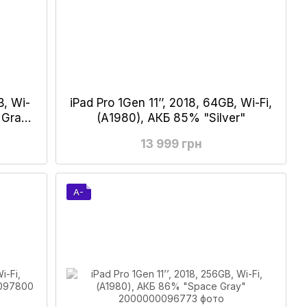
B, Wi-
iPad Pro 1Gen 11’’, 2018, 64GB, Wi-Fi,
 Gray"
(А1980), АКБ 85% "Silver"
13 999 грн
A-