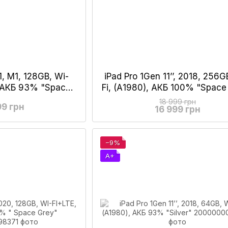
21, М1, 128GB, Wi-
iPad Pro 1Gen 11’’, 2018, 256G
, АКБ 93% "Space
Fi, (А1980), АКБ 100% "Space
ay"
No Face ID!
18 999 грн
99 грн
16 999 грн
−9%
A+