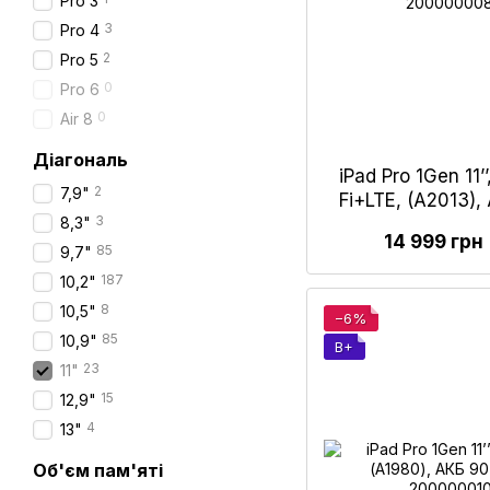
Pro 3
3
Pro 4
2
Pro 5
0
Pro 6
0
Air 8
Діагональ
iPad Pro 1Gen 11’
2
7,9"
Fi+LTE, (А2013)
3
8,3"
Gr
14 999 грн
85
9,7"
187
10,2"
8
10,5"
−6%
85
10,9"
B+
23
11"
15
12,9"
4
13"
Об'єм пам'яті