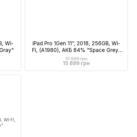
B, Wi-
iPad Pro 1Gen 11’’, 2018, 256GB, Wi-
 Gray"
Fi, (А1980), АКБ 84% "Space Grey"
No Face ID
17 999 грн
15 899 грн