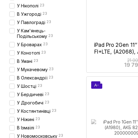
23
У Нікополі
23
В Ужгороді
23
У Павлограді
У Кам'янець-
23
Подільському
23
iPad Pro 2Gen 11’
У Броварах
FI+LTE, (A2068)
23
У Конотопі
Gr
21 0
23
В Умані
19 7
23
У Мукачевому
23
В Олександрії
A-
23
У Шостці
23
У Бердичеві
23
У Дрогобичі
23
У Костянтинівці
23
У Ніжині
23
В Ізмаїлі
23
У Новомосковську