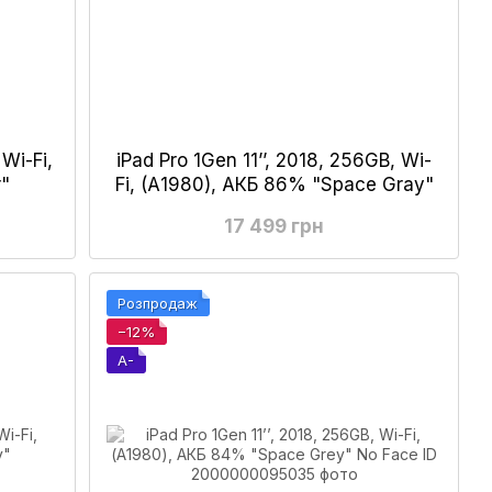
 Wi-Fi,
iPad Pro 1Gen 11’’, 2018, 256GB, Wi-
r"
Fi, (А1980), АКБ 86% "Space Gray"
17 499 грн
Розпродаж
−12%
A-