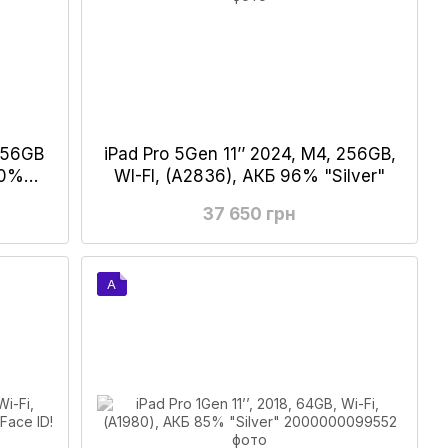
 256GB
iPad Pro 5Gen 11’’ 2024, М4, 256GB,
00%
WI-FI, (А2836), АКБ 96% "Silver"
37 650 грн
A