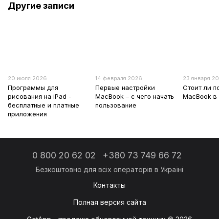
Другие записи
20 июля 2026
14 февраля 2026
23 января 2
Программы для
Первые настройки
Стоит ли п
рисования на iPad -
MacBook – с чего начать
MacBook в 
бесплатные и платные
пользование
приложения
0 800 20 62 02
+380 73 749 66 72
Контакты
Полная версия сайта