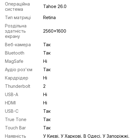
Операційна
Tahoe 26.0
система
Тип матриці
Retina
Роздільна
здатність
2560x1600
екрану
Веб-камера
Так
Bluetooth
Так
MagSafe
Ні
Аудіо роз'єм
Так
Кардрідер
Ні
Thunderbolt
2
USB-A
Ні
HDMI
Ні
USB-С
Так
True Tone
Так
Touch Bar
Так
Наявність
У Києві, У Харкові, В Одесі, У Запоріжжі,