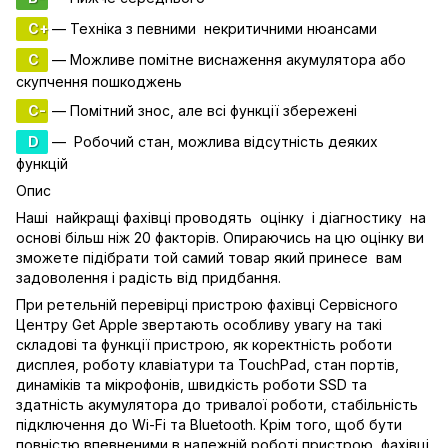
C+
— Техніка з певними некритичними нюансами
C
— Можливе помітне виснаження акумулятора або
скупчення пошкоджень
C-
— Помітний знос, але всі функції збережені
D
— Робочий стан, можлива відсутність деяких
функцій
Опис
Наші найкращі фахівці проводять оцінку і діагностику на
основі більш ніж 20 факторів. Опираючись на цю оцінку ви
зможете підібрати той самий товар який принесе вам
задоволення і радість від придбання.
При ретельній перевірці пристрою фахівці Сервісного
Центру Get Apple звертають особливу увагу на такі
складові та функції пристрою, як коректність роботи
дисплея, роботу клавіатури та TouchPad, стан портів,
динаміків та мікрофонів, швидкість роботи SSD та
здатність акумулятора до тривалої роботи, стабільність
підключення до Wi-Fi та Bluetooth. Крім того, щоб бути
повністю впевненими в належній роботі пристрою, фахівці