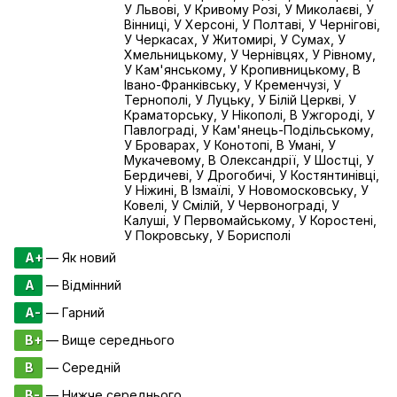
У Львові, У Кривому Розі, У Миколаєві, У
Вінниці, У Херсоні, У Полтаві, У Чернігові,
У Черкасах, У Житомирі, У Сумах, У
Хмельницькому, У Чернівцях, У Рівному,
У Кам'янському, У Кропивницькому, В
Івано-Франківську, У Кременчузі, У
Тернополі, У Луцьку, У Білій Церкві, У
Краматорську, У Нікополі, В Ужгороді, У
Павлограді, У Кам'янець-Подільському,
У Броварах, У Конотопі, В Умані, У
Мукачевому, В Олександрії, У Шостці, У
Бердичеві, У Дрогобичі, У Костянтинівці,
У Ніжині, В Ізмаїлі, У Новомосковську, У
Ковелі, У Смілій, У Червонограді, У
Калуші, У Первомайському, У Коростені,
У Покровську, У Борисполі
A+
— Як новий
A
— Відмінний
A-
— Гарний
B+
— Вище середнього
B
— Середній
B-
— Нижче середнього