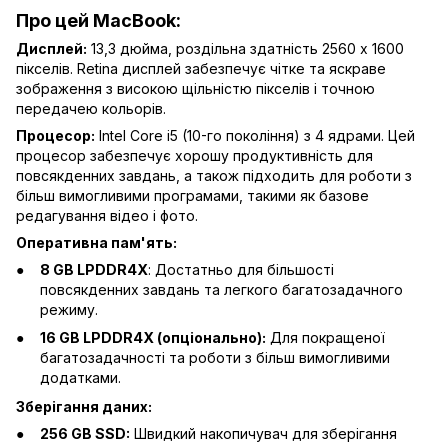
Про цей MacBook:
Дисплей:
13,3 дюйма, роздільна здатність 2560 x 1600
пікселів. Retina дисплей забезпечує чітке та яскраве
зображення з високою щільністю пікселів і точною
передачею кольорів.
Процесор:
Intel Core i5 (10-го покоління) з 4 ядрами. Цей
процесор забезпечує хорошу продуктивність для
повсякденних завдань, а також підходить для роботи з
більш вимогливими програмами, такими як базове
редагування відео і фото.
Оперативна пам'ять:
8 GB LPDDR4X
: Достатньо для більшості
повсякденних завдань та легкого багатозадачного
режиму.
16 GB LPDDR4X (опціонально):
Для покращеної
багатозадачності та роботи з більш вимогливими
додатками.
Зберігання даних:
256 GB SSD:
Швидкий накопичувач для зберігання