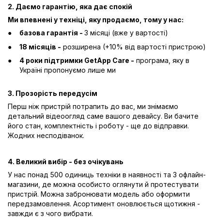
2. Даємо гарантію, яка дає спокій
Ми впевнені у техніці, яку продаємо, тому у нас:
базова гарантія -
3 місяці (вже у вартості)
18 місяців -
розширена (+10% від вартості пристрою)
4 роки підтримки GetApp Care -
програма, яку в
Україні пропонуємо лише ми
3. Прозорість передусім
Перш ніж пристрій потрапить до вас, ми знімаємо
детальний відеоогляд саме вашого девайсу. Ви бачите
його стан, комплектність і роботу - ще до відправки.
Жодних несподіванок.
4. Великий вибір - без очікувань
У нас понад 500 одиниць техніки в наявності та 3 офлайн-
магазини, де можна особисто оглянути й протестувати
пристрій. Можна забронювати модель або оформити
передзамовлення. Асортимент оновлюється щотижня -
завжди є з чого вибрати.