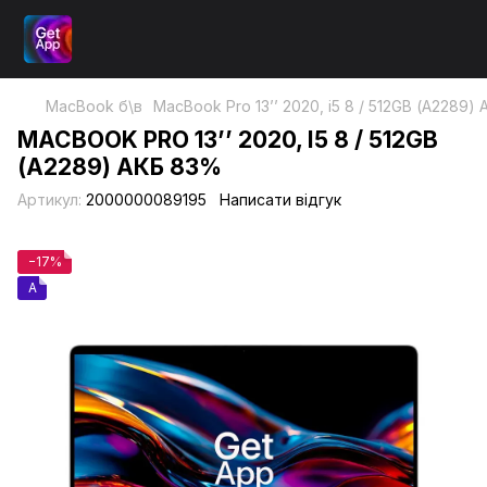
MacBook б\в
MacBook Pro 13’’ 2020, i5 8 / 512GB (А2289)
MACBOOK PRO 13’’ 2020, I5 8 / 512GB
(А2289) АКБ 83%
Артикул:
2000000089195
Написати відгук
−17%
A