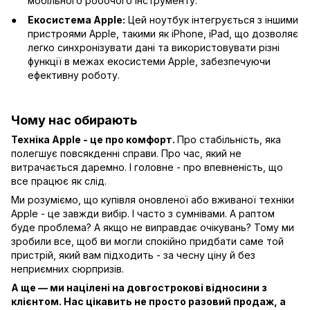
мобільного робочого інструменту.
Екосистема Apple:
Цей ноутбук інтегрується з іншими
пристроями Apple, такими як iPhone, iPad, що дозволяє
легко синхронізувати дані та використовувати різні
функції в межах екосистеми Apple, забезпечуючи
ефективну роботу.
Чому нас обирають
Техніка Apple - це про комфорт.
Про стабільність, яка
полегшує повсякденні справи. Про час, який не
витрачається даремно. І головне - про впевненість, що
все працює як слід.
Ми розуміємо, що купівля оновленої або вживаної техніки
Apple - це завжди вибір. І часто з сумнівами. А раптом
буде проблема? А якщо не виправдає очікувань? Тому ми
зробили все, щоб ви могли спокійно придбати саме той
пристрій, який вам підходить - за чесну ціну й без
неприємних сюрпризів.
А ще — ми націлені на довгострокові відносини з
клієнтом. Нас цікавить не просто разовий продаж, а