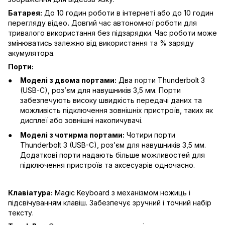
Батарея:
До 10 годин роботи в інтернеті або до 10 годин
перегляду відео
.
Довгий час автономної роботи для
тривалого використання без підзарядки. Час роботи може
змінюватись залежно від використання та % заряду
акумулятора.
Порти:
Моделі з двома портами:
Два порти Thunderbolt 3
(USB-C), роз’єм для навушників 3,5 мм. Порти
забезпечують високу швидкість передачі даних та
можливість підключення зовнішніх пристроїв, таких як
дисплеї або зовнішні накопичувачі.
Моделі з чотирма портами:
Чотири порти
Thunderbolt 3 (USB-C), роз’єм для навушників 3,5 мм.
Додаткові порти надають більше можливостей для
підключення пристроїв та аксесуарів одночасно.
Клавіатура:
Magic Keyboard з механізмом ножиць і
підсвічуванням клавіш. Забезпечує зручний і точний набір
тексту.