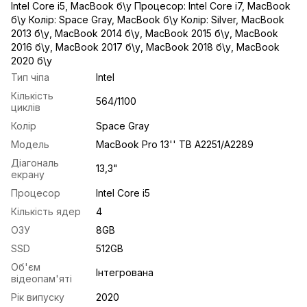
Intel Core i5
,
MacBook б\у Процесор: Intel Core i7
,
MacBook
б\у Колір: Space Gray
,
MacBook б\у Колір: Silver
,
MacBook
2013 б\у
,
MacBook 2014 б\у
,
MacBook 2015 б\у
,
MacBook
2016 б\у
,
MacBook 2017 б\у
,
MacBook 2018 б\у
,
MacBook
2020 б\у
Тип чіпа
Intel
Кількість
564/1100
циклів
Колір
Space Gray
Модель
MacBook Pro 13'' TB A2251/A2289
Діагональ
13,3"
екрану
Процесор
Intel Core i5
Кількість ядер
4
ОЗУ
8GB
SSD
512GB
Об'єм
Інтегрована
відеопам'яті
Рік випуску
2020