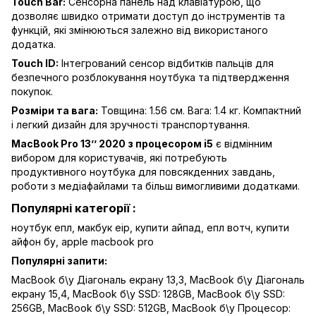
Touch Bar:
Сенсорна панель над клавіатурою, що
дозволяє швидко отримати доступ до інструментів та
функцій, які змінюються залежно від використаного
додатка.
Touch ID:
Інтегрований сенсор відбитків пальців для
безпечного розблокування ноутбука та підтвердження
покупок.
Розміри та вага:
Товщина: 1.56 см. Вага: 1.4 кг. Компактний
і легкий дизайн для зручності транспортування.
MacBook Pro 13’’ 2020 з процесором i5
є відмінним
вибором для користувачів, які потребують
продуктивного ноутбука для повсякденних завдань,
роботи з медіафайлами та більш вимогливими додатками.
Популярні категорії :
ноутбук епл,
макбук еір,
купити айпад,
епл вотч,
купити
айфон бу,
apple macbook pro
Популярні запити:
MacBook б\у Діагональ екрану 13,3
,
MacBook б\у Діагональ
екрану 15,4
,
MacBook б\у SSD: 128GB
,
MacBook б\у SSD:
256GB
,
MacBook б\у SSD: 512GB
,
MacBook б\у Процесор: