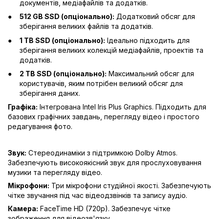
документів, медіафайлів та додатків.
512 GB SSD (опціонально):
Додатковий обсяг для
зберігання великих файлів та додатків.
1 TB SSD (опціонально):
Ідеально підходить для
зберігання великих колекцій медіафайлів, проектів та
додатків.
2 TB SSD (опціонально):
Максимальний обсяг для
користувачів, яким потрібен великий обсяг для
зберігання даних.
Графіка:
Інтегрована Intel Iris Plus Graphics. Підходить для
базових графічних завдань, перегляду відео і простого
редагування фото.
Звук:
Стереодинаміки з підтримкою Dolby Atmos.
Забезпечують високоякісний звук для прослуховування
музики та перегляду відео.
Мікрофони:
Три мікрофони студійної якості. Забезпечують
чітке звучання під час відеодзвінків та запису аудіо.
Камера:
FaceTime HD (720p). Забезпечує чітке
зображення для відеозв'язку.