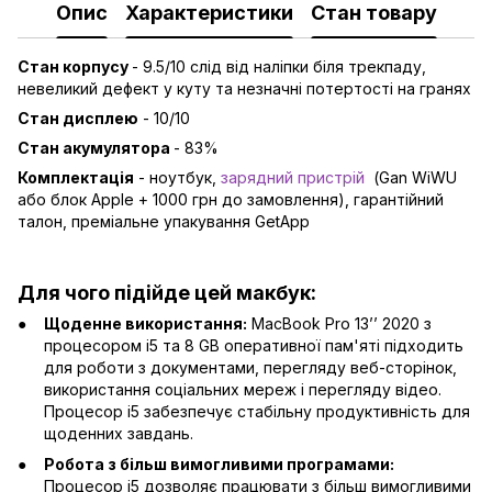
Опис
Характеристики
Стан товару
Стан корпусу
- 9.5/10 слід від наліпки біля трекпаду,
невеликий дефект у куту та незначні потертості на гранях
Стан дисплею
- 10/10
Стан акумулятора
- 83%
Комплектація
- ноутбук,
зарядний пристрій
(Gan WiWU
або блок Apple + 1000 грн до замовлення), гарантійний
талон, преміальне упакування GetApp
Для чого підійде цей макбук:
Щоденне використання:
MacBook Pro 13’’ 2020 з
процесором i5 та 8 GB оперативної пам'яті підходить
для роботи з документами, перегляду веб-сторінок,
використання соціальних мереж і перегляду відео.
Процесор i5 забезпечує стабільну продуктивність для
щоденних завдань.
Робота з більш вимогливими програмами:
Процесор i5 дозволяє працювати з більш вимогливими