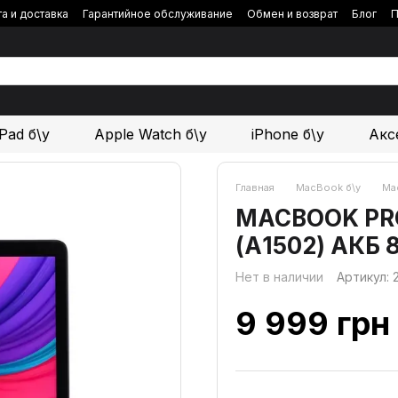
а и доставка
Гарантийное обслуживание
Обмен и возврат
Блог
П
iPad б\у
Apple Watch б\у
iPhone б\у
Акс
Главная
MacBook б\у
Mac
MACBOOK PRO 1
(А1502) АКБ 
Нет в наличии
Артикул:
9 999 грн