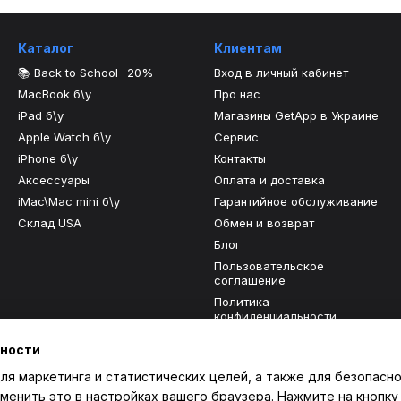
Каталог
Клиентам
📚 Back to School -20%
Вход в личный кабинет
MacBook б\у
Про нас
iPad б\у
Магазины GetApp в Украине
Apple Watch б\у
Сервис
iPhone б\у
Контакты
Аксессуары
Оплата и доставка
iMac\Mac mini б\у
Гарантийное обслуживание
Склад USA
Обмен и возврат
Блог
Пользовательское
соглашение
Политика
конфиденциальности
Отзывы о магазине
ьности
ля маркетинга и статистических целей, а также для безопасно
Мы в соцсетях
менить это в настройках вашего браузера. Нажмите на кнопку