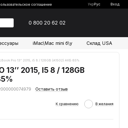
Укр
Рус
Вход
ользовательское соглашение
0 800 20 62 02
ессуары
iMac\Mac mini б\у
Склад USA
Book Pro 13’’ 2015, i5 8 / 128GB (А1502) АКБ 85%
3’’ 2015, I5 8 / 128GB
85%
 2000000074979
Оставить отзыв
К сравнению
В желания