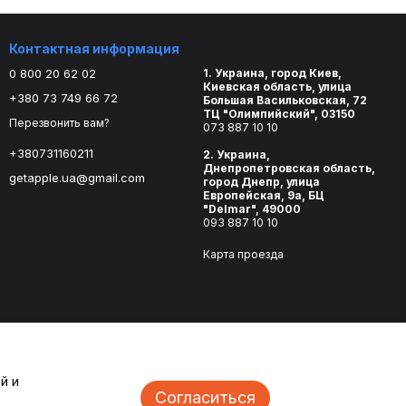
Контактная информация
0 800 20 62 02
1. Украина, город Киев,
Киевская область, улица
+380 73 749 66 72
Большая Васильковская, 72
ТЦ "Олимпийский", 03150
Перезвонить вам?
073 887 10 10
+380731160211
2. Украина,
Днепропетровская область,
getapple.ua@gmail.com
город Днепр, улица
Европейская, 9а, БЦ
"Delmar", 49000
093 887 10 10
Карта проезда
й и
Согласиться