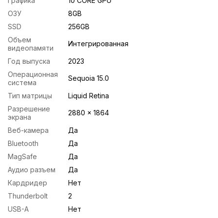
Графика
10 CORE GPU
ОЗУ
8GB
SSD
256GB
Объем
Интегрированная
видеопамяти
Год выпуска
2023
Операционная
Sequoia 15.0
система
Тип матрицы
Liquid Retina
Разрешение
2880 x 1864
экрана
Веб-камера
Да
Bluetooth
Да
MagSafe
Да
Аудио разъем
Да
Кардридер
Нет
Thunderbolt
2
USB-A
Нет