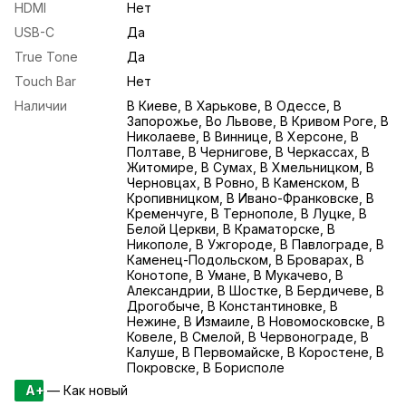
HDMI
Нет
USB-С
Да
True Tone
Да
Touch Bar
Нет
Наличии
В Киеве, В Харькове, В Одессе, В
Запорожье, Во Львове, В Кривом Роге, В
Николаеве, В Виннице, В Херсоне, В
Полтаве, В Чернигове, В Черкассах, В
Житомире, В Сумах, В Хмельницком, В
Черновцах, В Ровно, В Каменском, В
Кропивницком, В Ивано-Франковске, В
Кременчуге, В Тернополе, В Луцке, В
Белой Церкви, В Краматорске, В
Никополе, В Ужгороде, В Павлограде, В
Каменец-Подольском, В Броварах, В
Конотопе, В Умане, В Мукачево, В
Александрии, В Шостке, В Бердичеве, В
Дрогобыче, В Константиновке, В
Нежине, В Измаиле, В Новомосковске, В
Ковеле, В Смелой, В Червонограде, В
Калуше, В Первомайске, В Коростене, В
Покровске, В Борисполе
A+
— Как новый