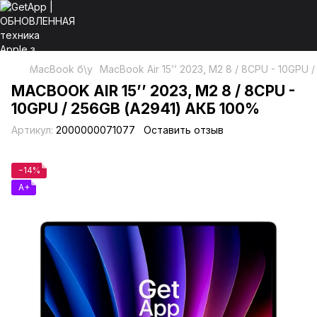
MacBook б\у
MacBook Air 15’’ 2023, М2 8 / 8CPU - 10GPU
MACBOOK AIR 15’’ 2023, М2 8 / 8CPU -
10GPU / 256GB (А2941) АКБ 100%
Артикул:
2000000071077
Оставить отзыв
−14%
A+