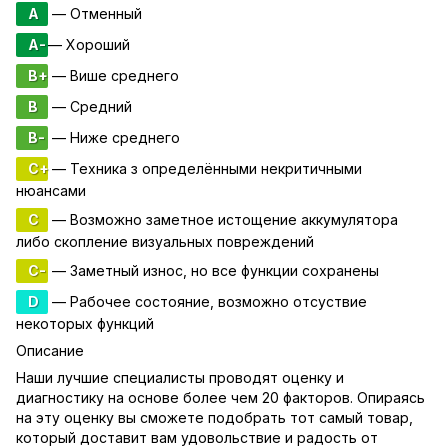
A
— Отменный
A-
— Хороший
B+
— Више среднего
B
— Средний
B-
— Ниже среднего
C+
— Техника з определёнными некритичными
нюансами
C
— Возможно заметное истощение аккумулятора
либо скопление визуальных повреждений
C-
— Заметный износ, но все функции сохранены
D
— Рабочее состояние, возможно отсуствие
некоторых функций
Описание
Наши лучшие специалисты проводят оценку и
диагностику на основе более чем 20 факторов. Опираясь
на эту оценку вы сможете подобрать тот самый товар,
который доставит вам удовольствие и радость от