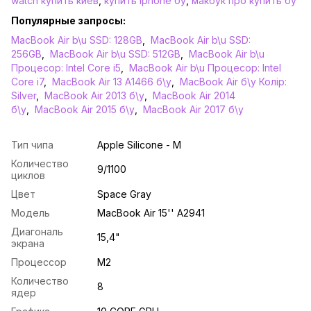
watch купить киев
,
купить iphone бу
,
макбук про купить бу
Популярные запросы:
MacBook Air b\u SSD: 128GB
,
MacBook Air b\u SSD:
256GB
,
MacBook Air b\u SSD: 512GB
,
MacBook Air b\u
Процесор: Intel Core i5
,
MacBook Air b\u Процесор: Intel
Core i7
,
MacBook Air 13 A1466 б\у
,
MacBook Air б\у Колір:
Silver
,
MacBook Air 2013 б\у
,
MacBook Air 2014
б\у
,
MacBook Air 2015 б\у
,
MacBook Air 2017 б\у
Тип чипа
Apple Silicone - M
Количество
9/1100
циклов
Цвет
Space Gray
Модель
MacBook Air 15'' А2941
Диагональ
15,4"
экрана
Процессор
M2
Количество
8
ядер