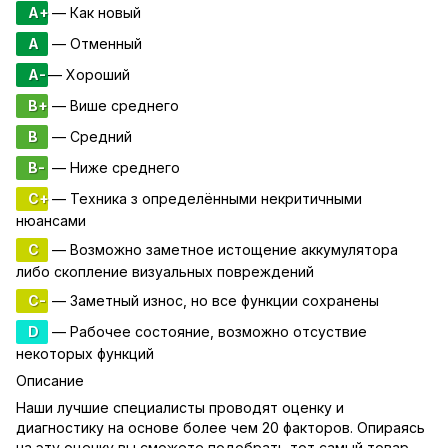
A+
— Как новый
A
— Отменный
A-
— Хороший
B+
— Више среднего
B
— Средний
B-
— Ниже среднего
C+
— Техника з определёнными некритичными
нюансами
C
— Возможно заметное истощение аккумулятора
либо скопление визуальных повреждений
C-
— Заметный износ, но все функции сохранены
D
— Рабочее состояние, возможно отсуствие
некоторых функций
Описание
Наши лучшие специалисты проводят оценку и
диагностику на основе более чем 20 факторов. Опираясь
на эту оценку вы сможете подобрать тот самый товар,