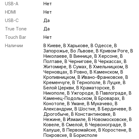
USB-A
Нет
HDMI
Нет
USB-С
Да
True Tone
Да
Touch Bar
Нет
Наличии
В Киеве, В Харькове, В Одессе, В
Запорожье, Во Львове, В Кривом Роге, В
Николаеве, В Виннице, В Херсоне, В
Полтаве, В Чернигове, В Черкассах, В
Житомире, В Сумах, В Хмельницком, В
Черновцах, В Ровно, В Каменском, В
Кропивницком, В Ивано-Франковске, В
Кременчуге, В Тернополе, В Луцке, В
Белой Церкви, В Краматорске, В
Никополе, В Ужгороде, В Павлограде, В
Каменец-Подольском, В Броварах, В
Конотопе, В Умане, В Мукачево, В
Александрии, В Шостке, В Бердичеве, В
Дрогобыче, В Константиновке, В
Нежине, В Измаиле, В Новомосковске, В
Ковеле, В Смелой, В Червонограде, В
Калуше, В Первомайске, В Коростене, В
Покровске, В Борисполе