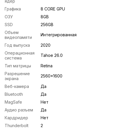
ядер
Графика
8 CORE GPU
ОЗУ
8GB
SSD
256GB
Объем
Интегрированная
видеопамяти
Год выпуска
2020
Операционная
Tahoe 26.0
система
Тип матрицы
Retina
Разрешение
2560x1600
экрана
Веб-камера
Да
Bluetooth
Да
MagSafe
Нет
Аудио разъем
Да
Кардридер
Нет
Thunderbolt
2