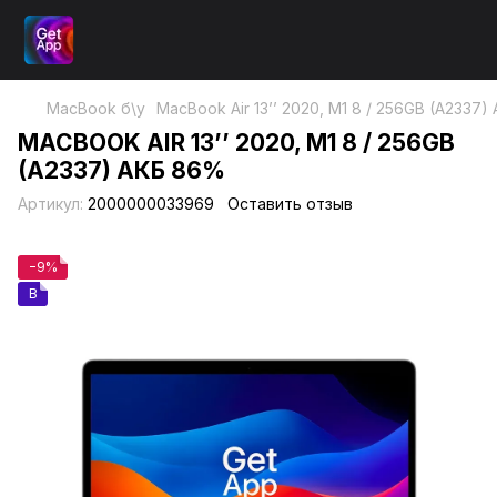
MacBook б\у
MacBook Air 13’’ 2020, М1 8 / 256GB (A2337
MACBOOK AIR 13’’ 2020, М1 8 / 256GB
(A2337) АКБ 86%
Артикул:
2000000033969
Оставить отзыв
−9%
B