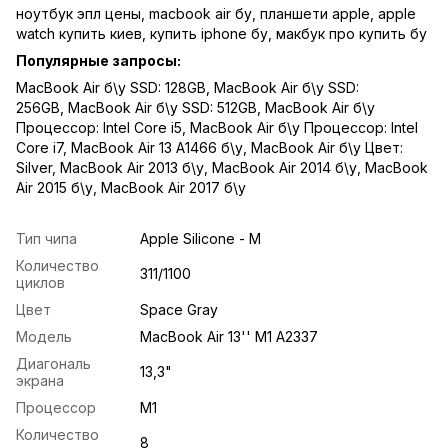
ноутбук эпл цены
,
macbook air бу
,
планшети apple
,
apple
watch купить киев
,
купить iphone бу
,
макбук про купить бу
Популярные запросы:
MacBook Air б\у SSD: 128GB
,
MacBook Air б\у SSD:
256GB
,
MacBook Air б\у SSD: 512GB
,
MacBook Air б\у
Процессор: Intel Core i5
,
MacBook Air б\у Процессор: Intel
Core i7
,
MacBook Air 13 A1466 б\у
,
MacBook Air б\у Цвет:
Silver
,
MacBook Air 2013 б\у
,
MacBook Air 2014 б\у
,
MacBook
Air 2015 б\у
,
MacBook Air 2017 б\у
Тип чипа
Apple Silicone - M
Количество
311/1100
циклов
Цвет
Space Gray
Модель
MacBook Air 13'' M1 A2337
Диагональ
13,3"
экрана
Процессор
M1
Количество
8