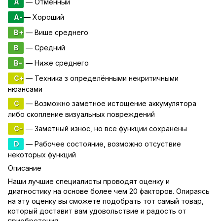
A
— Отменный
A-
— Хороший
B+
— Више среднего
B
— Средний
B-
— Ниже среднего
C+
— Техника з определёнными некритичными
нюансами
C
— Возможно заметное истощение аккумулятора
либо скопление визуальных повреждений
C-
— Заметный износ, но все функции сохранены
D
— Рабочее состояние, возможно отсуствие
некоторых функций
Описание
Наши лучшие специалисты проводят оценку и
диагностику на основе более чем 20 факторов. Опираясь
на эту оценку вы сможете подобрать тот самый товар,
который доставит вам удовольствие и радость от
приобретения.