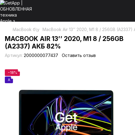
MacBook б\у
MacBook Air 13’’ 2020, М1 8 / 256GB (A2337
MACBOOK AIR 13’’ 2020, М1 8 / 256GB
(A2337) АКБ 82%
Артикул:
2000000077437
Оставить отзыв
−18%
A