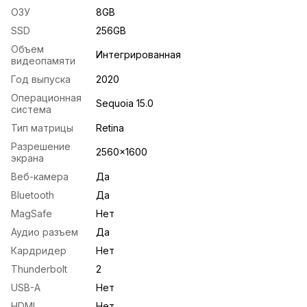
ОЗУ
8GB
SSD
256GB
Объем
Интегрированная
видеопамяти
Год выпуска
2020
Операционная
Sequoia 15.0
система
Тип матрицы
Retina
Разрешение
2560x1600
экрана
Веб-камера
Да
Bluetooth
Да
MagSafe
Нет
Аудио разъем
Да
Кардридер
Нет
Thunderbolt
2
USB-A
Нет
HDMI
Нет