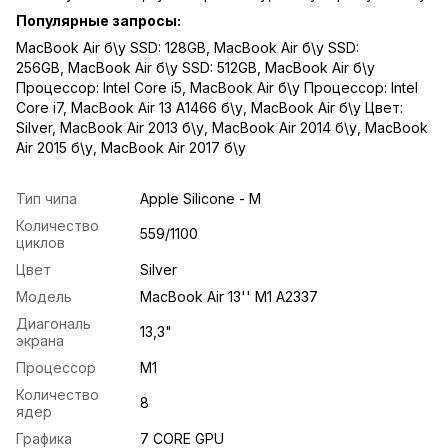
Популярные запросы:
MacBook Air б\у SSD: 128GB
,
MacBook Air б\у SSD:
256GB
,
MacBook Air б\у SSD: 512GB
,
MacBook Air б\у
Процессор: Intel Core i5
,
MacBook Air б\у Процессор: Intel
Core i7
,
MacBook Air 13 A1466 б\у
,
MacBook Air б\у Цвет:
Silver
,
MacBook Air 2013 б\у
,
MacBook Air 2014 б\у
,
MacBook
Air 2015 б\у
,
MacBook Air 2017 б\у
Тип чипа
Apple Silicone - M
Количество
559/1100
циклов
Цвет
Silver
Модель
MacBook Air 13'' M1 A2337
Диагональ
13,3"
экрана
Процессор
M1
Количество
8
ядер
Графика
7 CORE GPU