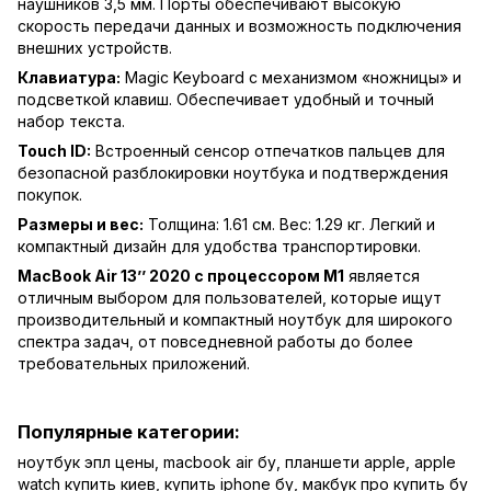
наушников 3,5 мм. Порты обеспечивают высокую
скорость передачи данных и возможность подключения
внешних устройств.
Клавиатура:
Magic Keyboard с механизмом «ножницы» и
подсветкой клавиш. Обеспечивает удобный и точный
набор текста.
Touch ID:
Встроенный сенсор отпечатков пальцев для
безопасной разблокировки ноутбука и подтверждения
покупок.
Размеры и вес:
Толщина: 1.61 см. Вес: 1.29 кг. Легкий и
компактный дизайн для удобства транспортировки.
MacBook Air 13’’ 2020 с процессором M1
является
отличным выбором для пользователей, которые ищут
производительный и компактный ноутбук для широкого
спектра задач, от повседневной работы до более
требовательных приложений.
Популярные категории:
ноутбук эпл цены
,
macbook air бу
,
планшети apple
,
apple
watch купить киев
,
купить iphone бу
,
макбук про купить бу