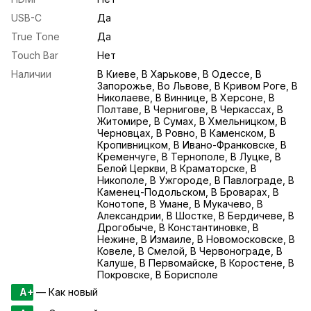
USB-С
Да
True Tone
Да
Touch Bar
Нет
Наличии
В Киеве, В Харькове, В Одессе, В
Запорожье, Во Львове, В Кривом Роге, В
Николаеве, В Виннице, В Херсоне, В
Полтаве, В Чернигове, В Черкассах, В
Житомире, В Сумах, В Хмельницком, В
Черновцах, В Ровно, В Каменском, В
Кропивницком, В Ивано-Франковске, В
Кременчуге, В Тернополе, В Луцке, В
Белой Церкви, В Краматорске, В
Никополе, В Ужгороде, В Павлограде, В
Каменец-Подольском, В Броварах, В
Конотопе, В Умане, В Мукачево, В
Александрии, В Шостке, В Бердичеве, В
Дрогобыче, В Константиновке, В
Нежине, В Измаиле, В Новомосковске, В
Ковеле, В Смелой, В Червонограде, В
Калуше, В Первомайске, В Коростене, В
Покровске, В Борисполе
A+
— Как новый