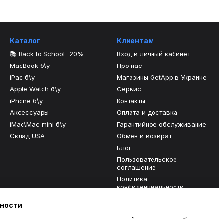
Каталог
Клиентам
📚 Back to School -20%
Вход в личный кабинет
MacBook б\у
Про нас
iPad б\у
Магазины GetApp в Украине
Apple Watch б\у
Сервис
iPhone б\у
Контакты
Аксессуары
Оплата и доставка
iMac\Mac mini б\у
Гарантийное обслуживание
Склад USA
Обмен и возврат
Блог
Пользовательское
соглашение
Политика
конфиденциальности
Отзывы о магазине
ьности