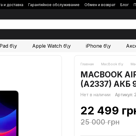
а и доставка
Гарантийное обслуживание
Обмен и возврат
Блог
П
iPad б\у
Apple Watch б\у
iPhone б\у
Акс
Главная
MacBook б\у
Mac
MACBOOK AIR 1
(A2337) АКБ
Нет в наличии
Артикул:
22 499 гр
25 000 грн