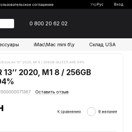
Укр
Рус
Вход
ользовательское соглашение
0 800 20 62 02
ессуары
iMac\Mac mini б\у
Склад USA
Book Air 13’’ 2020, М1 8 / 256GB (A2337) АКБ 94%
3’’ 2020, М1 8 / 256GB
 94%
 2000000071367
Оставить отзыв
н
К сравнению
В желания