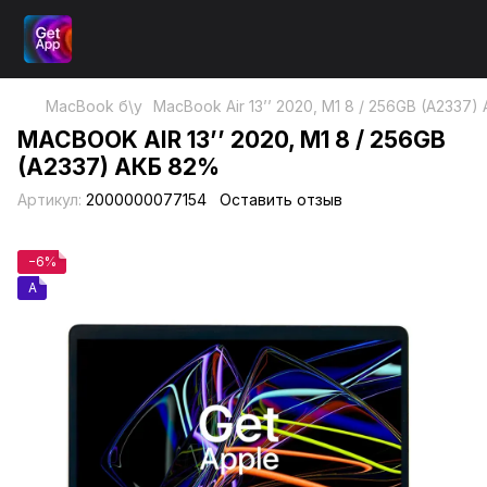
MacBook б\у
MacBook Air 13’’ 2020, М1 8 / 256GB (A2337
MACBOOK AIR 13’’ 2020, М1 8 / 256GB
(A2337) АКБ 82%
Артикул:
2000000077154
Оставить отзыв
−6%
A