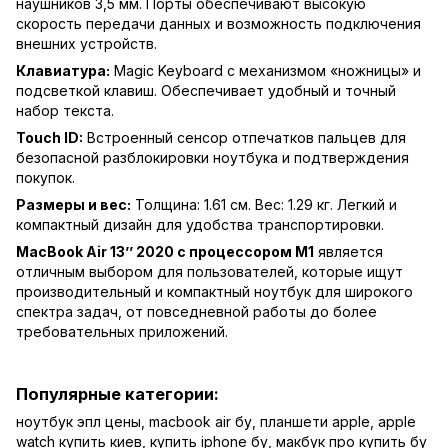
наушников 3,5 мм. Порты обеспечивают высокую
скорость передачи данных и возможность подключения
внешних устройств.
Клавиатура:
Magic Keyboard с механизмом «ножницы» и
подсветкой клавиш. Обеспечивает удобный и точный
набор текста.
Touch ID:
Встроенный сенсор отпечатков пальцев для
безопасной разблокировки ноутбука и подтверждения
покупок.
Размеры и вес:
Толщина: 1.61 см. Вес: 1.29 кг. Легкий и
компактный дизайн для удобства транспортировки.
MacBook Air 13’’ 2020 с процессором M1
является
отличным выбором для пользователей, которые ищут
производительный и компактный ноутбук для широкого
спектра задач, от повседневной работы до более
требовательных приложений.
Популярные категории:
ноутбук эпл цены
,
macbook air бу
,
планшети apple
,
apple
watch купить киев
,
купить iphone бу
,
макбук про купить бу