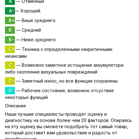
A
— Отменный
A-
— Хороший
B+
— Више среднего
B
— Средний
B-
— Ниже среднего
C+
— Техника з определёнными некритичными
нюансами
C
— Возможно заметное истощение аккумулятора
либо скопление визуальных повреждений
C-
— Заметный износ, но все функции сохранены
D
— Рабочее состояние, возможно отсуствие
некоторых функций
Описание
Наши лучшие специалисты проводят оценку и
диагностику на основе более чем 20 факторов. Опираясь
на эту оценку вы сможете подобрать тот самый товар,
который доставит вам удовольствие и радость от
приобретения.