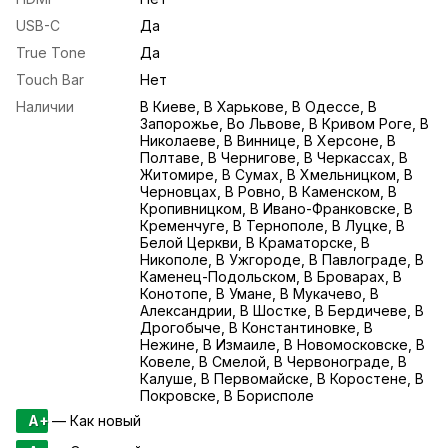
USB-С
Да
True Tone
Да
Touch Bar
Нет
Наличии
В Киеве, В Харькове, В Одессе, В
Запорожье, Во Львове, В Кривом Роге, В
Николаеве, В Виннице, В Херсоне, В
Полтаве, В Чернигове, В Черкассах, В
Житомире, В Сумах, В Хмельницком, В
Черновцах, В Ровно, В Каменском, В
Кропивницком, В Ивано-Франковске, В
Кременчуге, В Тернополе, В Луцке, В
Белой Церкви, В Краматорске, В
Никополе, В Ужгороде, В Павлограде, В
Каменец-Подольском, В Броварах, В
Конотопе, В Умане, В Мукачево, В
Александрии, В Шостке, В Бердичеве, В
Дрогобыче, В Константиновке, В
Нежине, В Измаиле, В Новомосковске, В
Ковеле, В Смелой, В Червонограде, В
Калуше, В Первомайске, В Коростене, В
Покровске, В Борисполе
A+
— Как новый