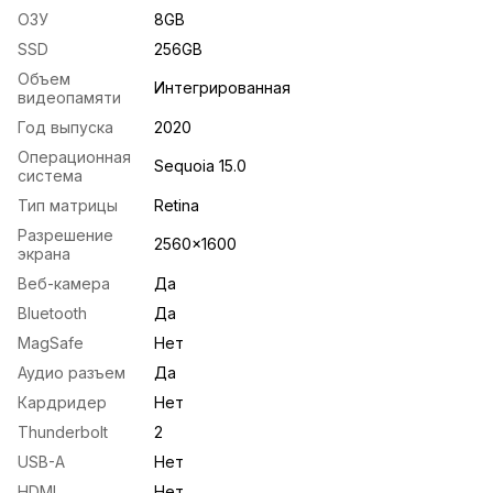
ОЗУ
8GB
SSD
256GB
Объем
Интегрированная
видеопамяти
Год выпуска
2020
Операционная
Sequoia 15.0
система
Тип матрицы
Retina
Разрешение
2560x1600
экрана
Веб-камера
Да
Bluetooth
Да
MagSafe
Нет
Аудио разъем
Да
Кардридер
Нет
Thunderbolt
2
USB-A
Нет
HDMI
Нет