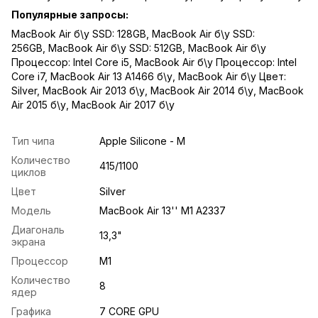
Популярные запросы:
MacBook Air б\у SSD: 128GB
,
MacBook Air б\у SSD:
256GB
,
MacBook Air б\у SSD: 512GB
,
MacBook Air б\у
Процессор: Intel Core i5
,
MacBook Air б\у Процессор: Intel
Core i7
,
MacBook Air 13 A1466 б\у
,
MacBook Air б\у Цвет:
Silver
,
MacBook Air 2013 б\у
,
MacBook Air 2014 б\у
,
MacBook
Air 2015 б\у
,
MacBook Air 2017 б\у
Тип чипа
Apple Silicone - M
Количество
415/1100
циклов
Цвет
Silver
Модель
MacBook Air 13'' M1 A2337
Диагональ
13,3"
экрана
Процессор
M1
Количество
8
ядер
Графика
7 CORE GPU