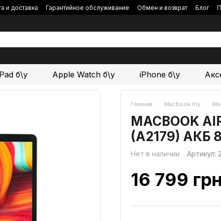
а и доставка
Гарантийное обслуживание
Обмен и возврат
Блог
П
iPad б\у
Apple Watch б\у
iPhone б\у
Акс
Главная
MacBook б\у
Mac
MACBOOK AIR 1
(A2179) АКБ 
Нет в наличии
Артикул:
16 799 гр