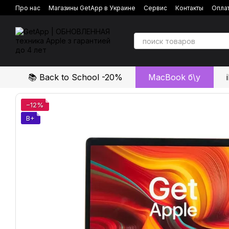
Перейти к основному контенту
Про нас
Магазины GetApp в Украине
Сервис
Контакты
Оплат
Политика конфиденциальности
Отзывы о магазине
📚 Back to School -20%
MacBook б\у
−12%
B+