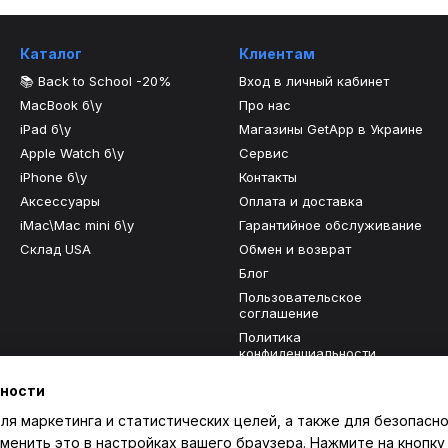
Каталог
Клиентам
📚 Back to School -20%
Вход в личный кабинет
MacBook б\у
Про нас
iPad б\у
Магазины GetApp в Украине
Apple Watch б\у
Сервис
iPhone б\у
Контакты
Аксессуары
Оплата и доставка
iMac\Mac mini б\у
Гарантийное обслуживание
Склад USA
Обмен и возврат
Блог
Пользовательское
соглашение
Политика
конфиденциальности
Отзывы о магазине
ьности
ля маркетинга и статистических целей, а также для безопасно
Мы в соцсетях
менить это в настройках вашего браузера. Нажмите на кнопку