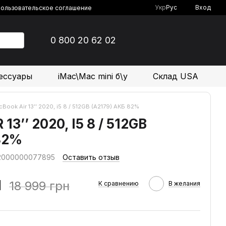
Укр
Рус
Вход
ользовательское соглашение
0 800 20 62 02
ессуары
iMac\Mac mini б\у
Склад USA
Book Air 13’’ 2020, i5 8 / 512GB (A2179) АКБ 82%
3’’ 2020, I5 8 / 512GB
82%
 2000000077895
Оставить отзыв
н
18 999 грн
К сравнению
В желания