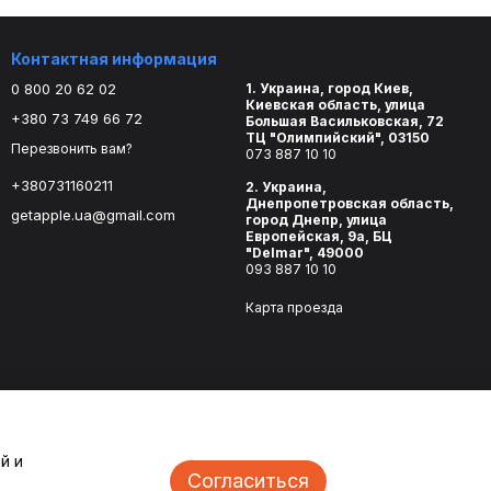
Контактная информация
0 800 20 62 02
1. Украина, город Киев,
Киевская область, улица
+380 73 749 66 72
Большая Васильковская, 72
ТЦ "Олимпийский", 03150
Перезвонить вам?
073 887 10 10
+380731160211
2. Украина,
Днепропетровская область,
getapple.ua@gmail.com
город Днепр, улица
Европейская, 9а, БЦ
"Delmar", 49000
093 887 10 10
Карта проезда
й и
Согласиться