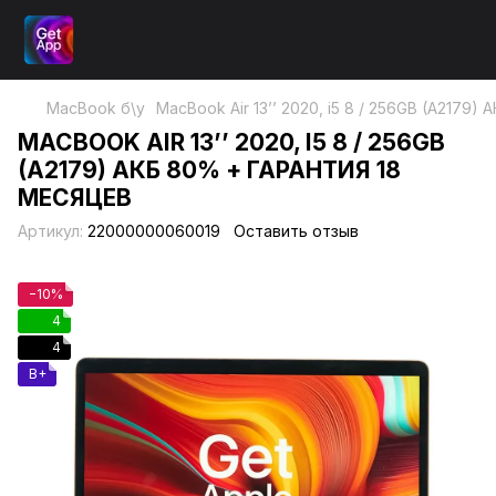
MacBook б\у
MacBook Air 13’’ 2020, i5 8 / 256GB (A2179
MACBOOK AIR 13’’ 2020, I5 8 / 256GB
(A2179) АКБ 80% + ГАРАНТИЯ 18
МЕСЯЦЕВ
Артикул:
22000000060019
Оставить отзыв
−10%
4
4
B+