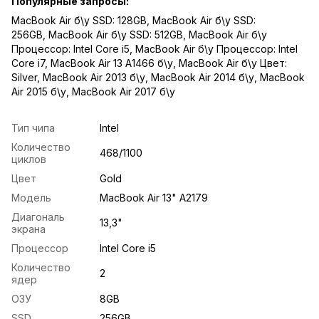
Популярные запросы:
MacBook Air б\у SSD: 128GB
,
MacBook Air б\у SSD:
256GB
,
MacBook Air б\у SSD: 512GB
,
MacBook Air б\у
Процессор: Intel Core i5
,
MacBook Air б\у Процессор: Intel
Core i7
,
MacBook Air 13 A1466 б\у
,
MacBook Air б\у Цвет:
Silver
,
MacBook Air 2013 б\у
,
MacBook Air 2014 б\у
,
MacBook
Air 2015 б\у
,
MacBook Air 2017 б\у
Тип чипа
Intel
Количество
468/1100
циклов
Цвет
Gold
Модель
MacBook Air 13" A2179
Диагональ
13,3"
экрана
Процессор
Intel Core i5
Количество
2
ядер
ОЗУ
8GB
SSD
256GB