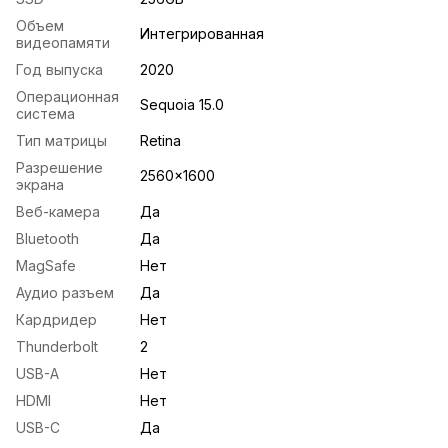
Объем
Интегрированная
видеопамяти
Год выпуска
2020
Операционная
Sequoia 15.0
система
Тип матрицы
Retina
Разрешение
2560x1600
экрана
Веб-камера
Да
Bluetooth
Да
MagSafe
Нет
Аудио разъем
Да
Кардридер
Нет
Thunderbolt
2
USB-A
Нет
HDMI
Нет
USB-С
Да