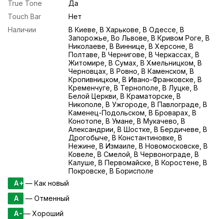
True Tone
Да
Touch Bar
Нет
Наличии
В Киеве, В Харькове, В Одессе, В
Запорожье, Во Львове, В Кривом Роге, В
Николаеве, В Виннице, В Херсоне, В
Полтаве, В Чернигове, В Черкассах, В
Житомире, В Сумах, В Хмельницком, В
Черновцах, В Ровно, В Каменском, В
Кропивницком, В Ивано-Франковске, В
Кременчуге, В Тернополе, В Луцке, В
Белой Церкви, В Краматорске, В
Никополе, В Ужгороде, В Павлограде, В
Каменец-Подольском, В Броварах, В
Конотопе, В Умане, В Мукачево, В
Александрии, В Шостке, В Бердичеве, В
Дрогобыче, В Константиновке, В
Нежине, В Измаиле, В Новомосковске, В
Ковеле, В Смелой, В Червонограде, В
Калуше, В Первомайске, В Коростене, В
Покровске, В Борисполе
A+
— Как новый
A
— Отменный
A-
— Хороший