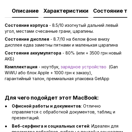
Описание
Характеристики
Состояние то
Состояние корпуса
- 8.5/10 изогнутый дальний левый
угол, местами счесанные грани, царапины.
Состояние дисплея
- 8.7/10 на белом фоне внизу
дисплея едва заметны пятнами и маленькая царапина
Состояние аккумулятора
- 80% (или + 3500 грн новый
АКБ)
Комплектация
- ноутбук,
зарядно
е устройство
(Gan
WiWU або блок Apple + 1000 грн к заказу),
гарантийный талон, премиальная упаковка GetApp
Для чего подойдет этот MacBook:
Офисной работы и документов
: Отлично
справляется с обработкой документов, таблиц и
презентаций.
Веб-серфинга и социальных сетей
: Идеален для
просмотра вебсайтов, работы с почтой и соцсетями.