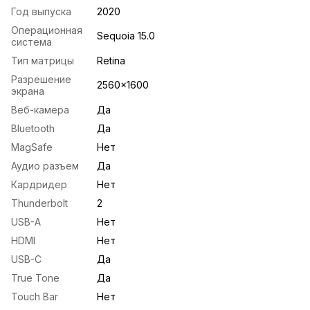
Год выпуска
2020
Операционная
Sequoia 15.0
система
Тип матрицы
Retina
Разрешение
2560x1600
экрана
Веб-камера
Да
Bluetooth
Да
MagSafe
Нет
Аудио разъем
Да
Кардридер
Нет
Thunderbolt
2
USB-A
Нет
HDMI
Нет
USB-С
Да
True Tone
Да
Touch Bar
Нет