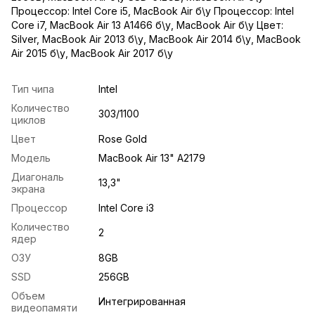
Процессор: Intel Core i5
,
MacBook Air б\у Процессор: Intel
Core i7
,
MacBook Air 13 A1466 б\у
,
MacBook Air б\у Цвет:
Silver
,
MacBook Air 2013 б\у
,
MacBook Air 2014 б\у
,
MacBook
Air 2015 б\у
,
MacBook Air 2017 б\у
Тип чипа
Intel
Количество
303/1100
циклов
Цвет
Rose Gold
Модель
MacBook Air 13" A2179
Диагональ
13,3"
экрана
Процессор
Intel Core i3
Количество
2
ядер
ОЗУ
8GB
SSD
256GB
Объем
Интегрированная
видеопамяти