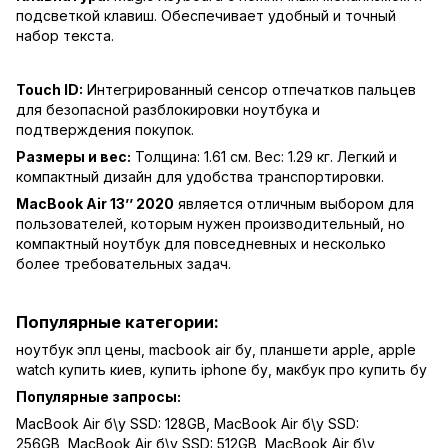
подсветкой клавиш. Обеспечивает удобный и точный
набор текста.
Touch ID:
Интегрированный сенсор отпечатков пальцев
для безопасной разблокировки ноутбука и
подтверждения покупок.
Размеры и вес:
Толщина: 1.61 см. Вес: 1.29 кг. Легкий и
компактный дизайн для удобства транспортировки.
MacBook Air 13’’ 2020
является отличным выбором для
пользователей, которым нужен производительный, но
компактный ноутбук для повседневных и несколько
более требовательных задач.
Популярные категории:
ноутбук эпл цены
,
macbook air бу
,
планшети apple
,
apple
watch купить киев
,
купить iphone бу
,
макбук про купить бу
Популярные запросы:
MacBook Air б\у SSD: 128GB
,
MacBook Air б\у SSD:
256GB
,
MacBook Air б\у SSD: 512GB
,
MacBook Air б\у