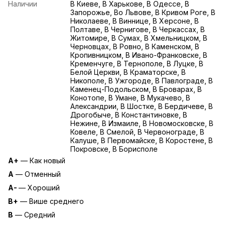
Наличии
В Киеве, В Харькове, В Одессе, В
Запорожье, Во Львове, В Кривом Роге, В
Николаеве, В Виннице, В Херсоне, В
Полтаве, В Чернигове, В Черкассах, В
Житомире, В Сумах, В Хмельницком, В
Черновцах, В Ровно, В Каменском, В
Кропивницком, В Ивано-Франковске, В
Кременчуге, В Тернополе, В Луцке, В
Белой Церкви, В Краматорске, В
Никополе, В Ужгороде, В Павлограде, В
Каменец-Подольском, В Броварах, В
Конотопе, В Умане, В Мукачево, В
Александрии, В Шостке, В Бердичеве, В
Дрогобыче, В Константиновке, В
Нежине, В Измаиле, В Новомосковске, В
Ковеле, В Смелой, В Червонограде, В
Калуше, В Первомайске, В Коростене, В
Покровске, В Борисполе
A+
— Как новый
A
— Отменный
A-
— Хороший
B+
— Више среднего
B
— Средний