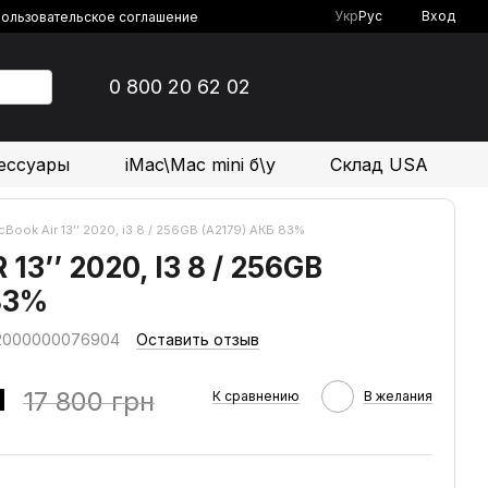
Укр
Рус
Вход
ользовательское соглашение
0 800 20 62 02
ессуары
iMac\Mac mini б\у
Склад USA
Book Air 13’’ 2020, і3 8 / 256GB (A2179) АКБ 83%
3’’ 2020, І3 8 / 256GB
83%
 2000000076904
Оставить отзыв
н
17 800 грн
К сравнению
В желания