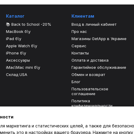
Каталог
Клиентам
📚 Back to School -20%
Вход в личный кабинет
MacBook б\у
Про нас
iPad б\у
Магазины GetApp в Украине
Apple Watch б\у
Сервис
iPhone б\у
Контакты
Аксессуары
Оплата и доставка
iMac\Mac mini б\у
Гарантийное обслуживание
Склад USA
Обмен и возврат
Блог
Пользовательское
соглашение
Политика
конфиденциальности
Отзывы о магазине
ьности
ля маркетинга и статистических целей, а также для безопасно
Мы в соцсетях
менить это в настройках вашего браузера. Нажмите на кнопку