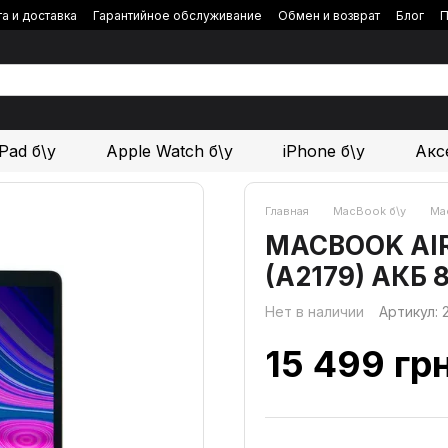
а и доставка
Гарантийное обслуживание
Обмен и возврат
Блог
П
iPad б\у
Apple Watch б\у
iPhone б\у
Акс
Главная
MacBook б\у
Mac
MACBOOK AIR 1
(A2179) АКБ 
Нет в наличии
Артикул:
15 499 гр