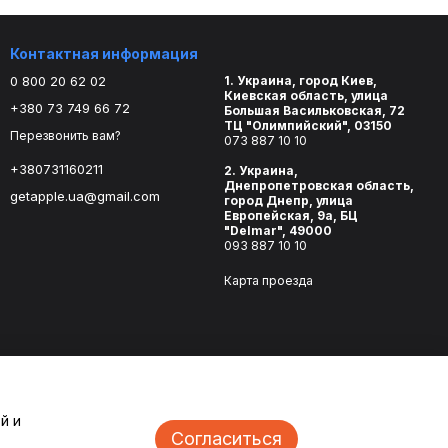
Контактная информация
0 800 20 62 02
1. Украина, город Киев,
Киевская область, улица
+380 73 749 66 72
Большая Васильковская, 72
ТЦ "Олимпийский", 03150
Перезвонить вам?
073 887 10 10
+380731160211
2. Украина,
Днепропетровская область,
getapple.ua@gmail.com
город Днепр, улица
Европейская, 9а, БЦ
"Delmar", 49000
093 887 10 10
Карта проезда
й и
Согласиться