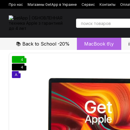
Перейти к основному контенту
Про нас
Магазины GetApp в Украине
Сервис
Контакты
Оплат
Политика конфиденциальности
Отзывы о магазине
📚 Back to School -20%
MacBook б\у
4
4
A