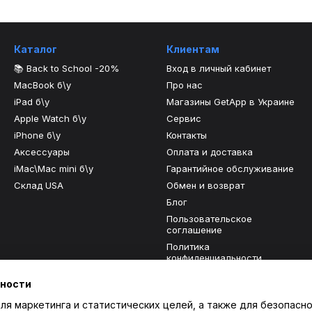
Каталог
Клиентам
📚 Back to School -20%
Вход в личный кабинет
MacBook б\у
Про нас
iPad б\у
Магазины GetApp в Украине
Apple Watch б\у
Сервис
iPhone б\у
Контакты
Аксессуары
Оплата и доставка
iMac\Mac mini б\у
Гарантийное обслуживание
Склад USA
Обмен и возврат
Блог
Пользовательское
соглашение
Политика
конфиденциальности
Отзывы о магазине
ьности
ля маркетинга и статистических целей, а также для безопасно
Мы в соцсетях