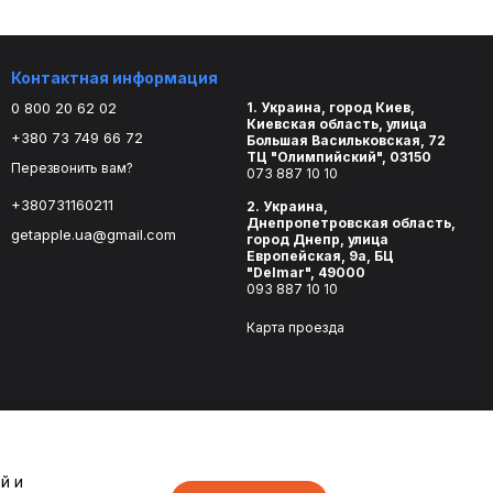
Контактная информация
0 800 20 62 02
1. Украина, город Киев,
Киевская область, улица
+380 73 749 66 72
Большая Васильковская, 72
ТЦ "Олимпийский", 03150
Перезвонить вам?
073 887 10 10
+380731160211
2. Украина,
Днепропетровская область,
getapple.ua@gmail.com
город Днепр, улица
Европейская, 9а, БЦ
"Delmar", 49000
093 887 10 10
Карта проезда
й и