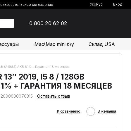
Укр
Рус
Вход
ользовательское соглашение
0 800 20 62 02
ессуары
iMac\Mac mini б\у
Склад USA
28GB (A1932) АКБ 81% + Гарантия 18 месяцев
3’’ 2019, I5 8 / 128GB
 81% + ГАРАНТИЯ 18 МЕСЯЦЕВ
 22000000070315
Оставить отзыв
К сравнению
В желания