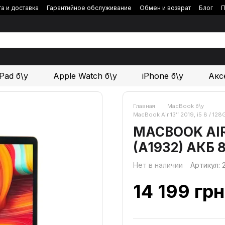
а и доставка
Гарантийное обслуживание
Обмен и возврат
Блог
П
iPad б\у
Apple Watch б\у
iPhone б\у
Акс
Главная
MacBook б\у
MacBook Air 13’’ 2019, i5 8 / 1
MACBOOK AIR 1
(A1932) АКБ
Нет в наличии
Артикул:
14 199 грн