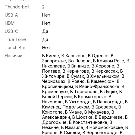
Thunderbolt
2
USB-A
Нет
HDMI
Нет
USB-С
Да
True Tone
Да
Touch Bar
Нет
Наличии
В Киеве, В Харькове, В Одессе, В
Запорожье, Во Львове, В Кривом Роге, В
Николаеве, В Виннице, В Херсоне, В
Полтаве, В Чернигове, В Черкассах, В
Житомире, В Сумах, В Хмельницком, В
Черновцах, В Ровно, В Каменском, В
Кропивницком, В Ивано-Франковске, В
Кременчуге, В Тернополе, В Луцке, В
Белой Церкви, В Краматорске, В
Никополе, В Ужгороде, В Павлограде, В
Каменец-Подольском, В Броварах, В
Конотопе, В Умане, В Мукачево, В
Александрии, В Шостке, В Бердичеве, В
Дрогобыче, В Константиновке, В
Нежине, В Измаиле, В Новомосковске, В
Ковеле, В Смелой, В Червонограде, В