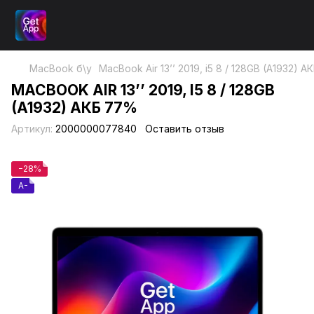
MacBook б\у
MacBook Air 13’’ 2019, i5 8 / 128GB (A1932) 
MACBOOK AIR 13’’ 2019, I5 8 / 128GB
(A1932) АКБ 77%
Артикул:
2000000077840
Оставить отзыв
−28%
A-