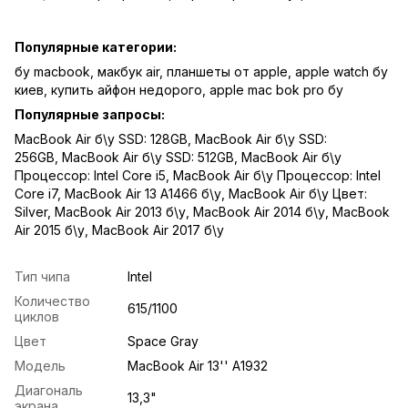
Популярные категории:
бу macbook
,
макбук air
,
планшеты от apple
,
apple watch бу
киев
,
купить айфон недорого
,
apple mac bok pro бу
Популярные запросы:
MacBook Air б\у SSD: 128GB
,
MacBook Air б\у SSD:
256GB
,
MacBook Air б\у SSD: 512GB
,
MacBook Air б\у
Процессор: Intel Core i5
,
MacBook Air б\у Процессор: Intel
Core i7
,
MacBook Air 13 A1466 б\у
,
MacBook Air б\у Цвет:
Silver
,
MacBook Air 2013 б\у
,
MacBook Air 2014 б\у
,
MacBook
Air 2015 б\у
,
MacBook Air 2017 б\у
Тип чипа
Intel
Количество
615/1100
циклов
Цвет
Space Gray
Модель
MacBook Air 13'' A1932
Диагональ
13,3"
экрана