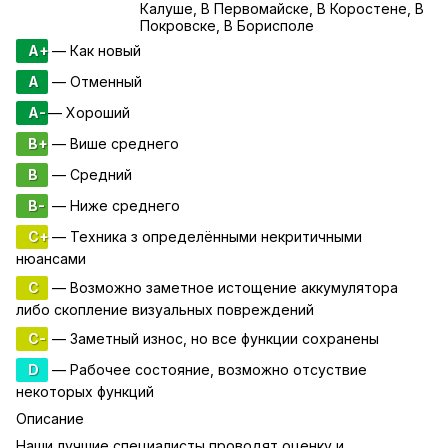
Калуше, В Первомайске, В Коростене, В
Покровске, В Борисполе
A+
— Как новый
A
— Отменный
A-
— Хороший
B+
— Више среднего
B
— Средний
B-
— Ниже среднего
C+
— Техника з определёнными некритичными
нюансами
C
— Возможно заметное истощение аккумулятора
либо скопление визуальных повреждений
C-
— Заметный износ, но все функции сохранены
D
— Рабочее состояние, возможно отсуствие
некоторых функций
Описание
Наши лучшие специалисты проводят оценку и