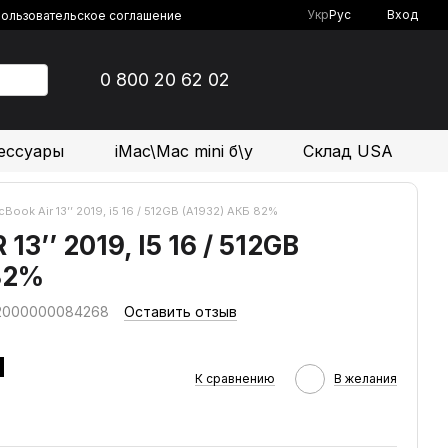
Укр
Рус
Вход
ользовательское соглашение
0 800 20 62 02
ессуары
iMac\Mac mini б\у
Склад USA
Book Air 13’’ 2019, i5 16 / 512GB (A1932) АКБ 82%
3’’ 2019, I5 16 / 512GB
82%
 2000000084268
Оставить отзыв
н
К сравнению
В желания