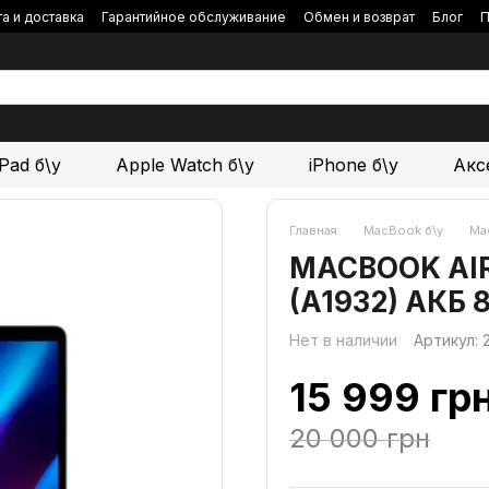
а и доставка
Гарантийное обслуживание
Обмен и возврат
Блог
П
iPad б\у
Apple Watch б\у
iPhone б\у
Акс
Главная
MacBook б\у
Mac
MACBOOK AIR 1
(A1932) АКБ 
Нет в наличии
Артикул:
15 999 гр
20 000 грн