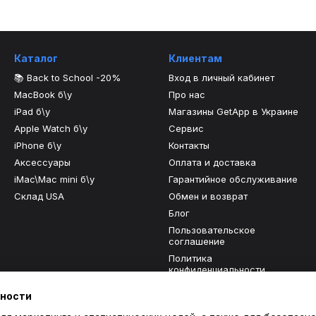
Каталог
Клиентам
📚 Back to School -20%
Вход в личный кабинет
MacBook б\у
Про нас
iPad б\у
Магазины GetApp в Украине
Apple Watch б\у
Сервис
iPhone б\у
Контакты
Аксессуары
Оплата и доставка
iMac\Mac mini б\у
Гарантийное обслуживание
Склад USA
Обмен и возврат
Блог
Пользовательское
соглашение
Политика
конфиденциальности
Отзывы о магазине
ьности