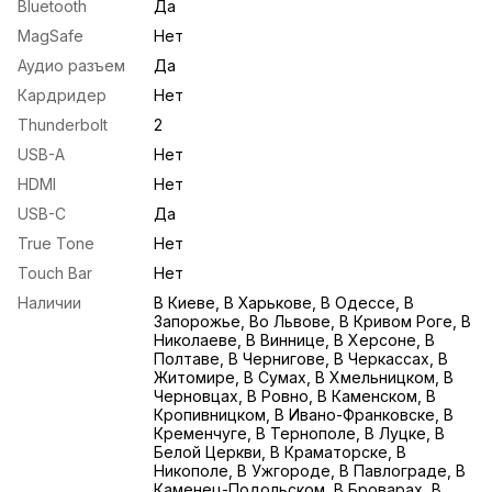
Bluetooth
Да
MagSafe
Нет
Аудио разъем
Да
Кардридер
Нет
Thunderbolt
2
USB-A
Нет
HDMI
Нет
USB-С
Да
True Tone
Нет
Touch Bar
Нет
Наличии
В Киеве, В Харькове, В Одессе, В
Запорожье, Во Львове, В Кривом Роге, В
Николаеве, В Виннице, В Херсоне, В
Полтаве, В Чернигове, В Черкассах, В
Житомире, В Сумах, В Хмельницком, В
Черновцах, В Ровно, В Каменском, В
Кропивницком, В Ивано-Франковске, В
Кременчуге, В Тернополе, В Луцке, В
Белой Церкви, В Краматорске, В
Никополе, В Ужгороде, В Павлограде, В
Каменец-Подольском, В Броварах, В