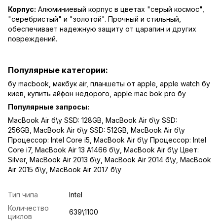
Корпус:
Алюминиевый корпус в цветах "серый космос",
"серебристый" и "золотой". Прочный и стильный,
обеспечивает надежную защиту от царапин и других
повреждений.
Популярные категории:
бу macbook
,
макбук air
,
планшеты от apple
,
apple watch бу
киев
,
купить айфон недорого
,
apple mac bok pro бу
Популярные запросы:
MacBook Air б\у SSD: 128GB
,
MacBook Air б\у SSD:
256GB
,
MacBook Air б\у SSD: 512GB
,
MacBook Air б\у
Процессор: Intel Core i5
,
MacBook Air б\у Процессор: Intel
Core i7
,
MacBook Air 13 A1466 б\у
,
MacBook Air б\у Цвет:
Silver
,
MacBook Air 2013 б\у
,
MacBook Air 2014 б\у
,
MacBook
Air 2015 б\у
,
MacBook Air 2017 б\у
Тип чипа
Intel
Количество
639\1100
циклов