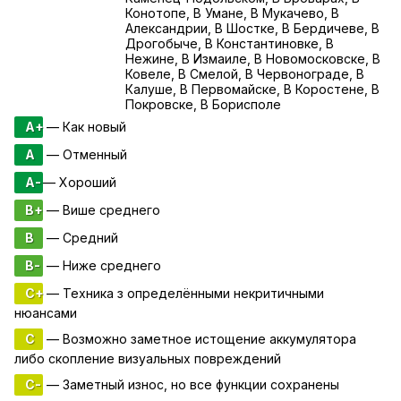
Конотопе, В Умане, В Мукачево, В
Александрии, В Шостке, В Бердичеве, В
Дрогобыче, В Константиновке, В
Нежине, В Измаиле, В Новомосковске, В
Ковеле, В Смелой, В Червонограде, В
Калуше, В Первомайске, В Коростене, В
Покровске, В Борисполе
A+
— Как новый
A
— Отменный
A-
— Хороший
B+
— Више среднего
B
— Средний
B-
— Ниже среднего
C+
— Техника з определёнными некритичными
нюансами
C
— Возможно заметное истощение аккумулятора
либо скопление визуальных повреждений
C-
— Заметный износ, но все функции сохранены