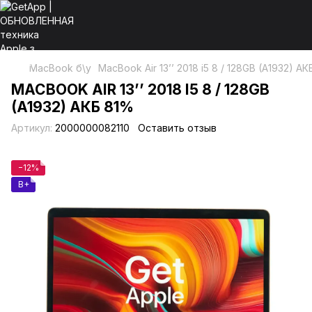
MacBook б\у
MacBook Air 13’’ 2018 i5 8 / 128GB (A1932) А
MACBOOK AIR 13’’ 2018 I5 8 / 128GB
(A1932) АКБ 81%
Артикул:
2000000082110
Оставить отзыв
−12%
B+